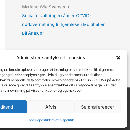
Mariann Wie Svenson
til
Socialforvaltningen åbner COVID-
nødovernatning til hjemløse i Multihallen
på Amager
Administrer samtykke til cookies
dig de bedste oplevelser bruger vi teknologier som cookies til at gemme
adgang til enhedsoplysninger. Hvis du giver dit samtykke til disse
 kan vi behandle data som f.eks. browsingadfærd eller unikke ID'er på dette
s du ikke giver dit samtykke eller trækker dit samtykke tilbage, kan det
ativ indvirkning på visse funktioner og egenskaber.
se.dk
| Teknisk support
Webbureau.dk
dkend
Afvis
Se præferencer
n Norway
Cookiepolitik
Privatlivspolitik