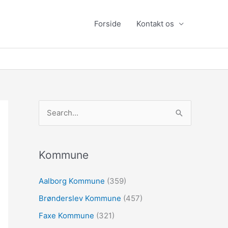
Forside
Kontakt os
S
ø
g
e
Kommune
f
Aalborg Kommune
(359)
t
Brønderslev Kommune
(457)
e
r
Faxe Kommune
(321)