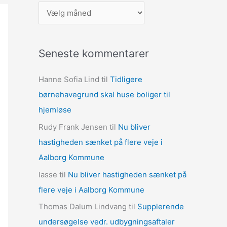
A
r
k
Seneste kommentarer
i
v
Hanne Sofia Lind
til
Tidligere
e
børnehavegrund skal huse boliger til
r
hjemløse
Rudy Frank Jensen
til
Nu bliver
hastigheden sænket på flere veje i
Aalborg Kommune
lasse
til
Nu bliver hastigheden sænket på
flere veje i Aalborg Kommune
Thomas Dalum Lindvang
til
Supplerende
undersøgelse vedr. udbygningsaftaler