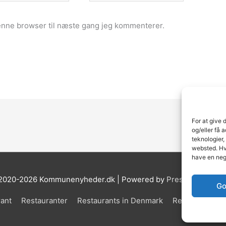
enne browser til næste gang jeg kommenterer.
For at give 
og/eller få 
teknologier,
websted. Hvi
have en neg
 2020-2026 Kommunenyheder.dk | Powered by
Pressemeddelel
Go
ant
Restauranter
Restaurants in Denmark
Restaurants i