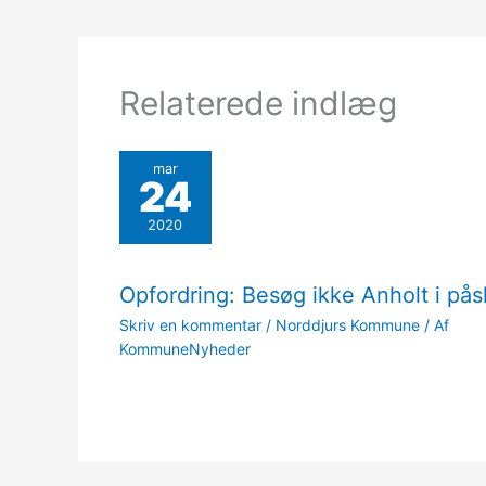
Relaterede indlæg
mar
24
2020
Opfordring: Besøg ikke Anholt i på
Skriv en kommentar
/
Norddjurs Kommune
/ Af
KommuneNyheder