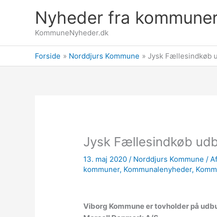
Gå
Nyheder fra kommune
til
indholdet
KommuneNyheder.dk
Forside
Norddjurs Kommune
Jysk Fællesindkøb 
Jysk Fællesindkøb ud
13. maj 2020
/
Norddjurs Kommune
/ A
kommuner
,
Kommunalenyheder
,
Komm
Viborg Kommune er tovholder på udb