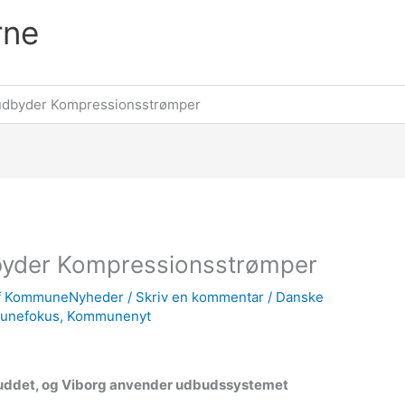
rne
udbyder Kompressionsstrømper
byder Kompressionsstrømper
f
KommuneNyheder
/
Skriv en kommentar
/
Danske
unefokus
,
Kommunenyt
uddet, og Viborg anvender udbudssystemet