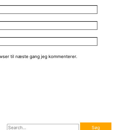
wser til næste gang jeg kommenterer.
S