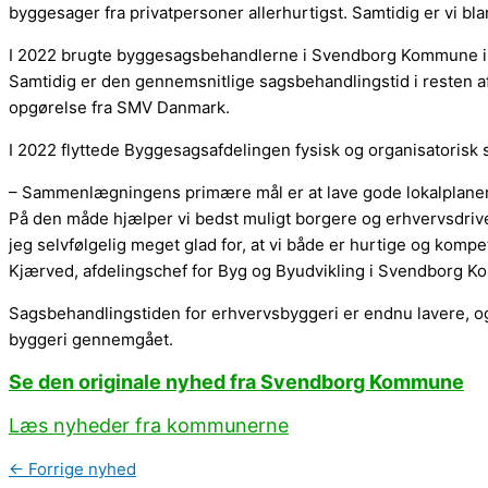
byggesager fra privatpersoner allerhurtigst. Samtidig er vi b
I 2022 brugte byggesagsbehandlerne i Svendborg Kommune i 
Samtidig er den gennemsnitlige sagsbehandlingstid i resten af 
opgørelse fra SMV Danmark.
I 2022 flyttede Byggesagsafdelingen fysisk og organisatoris
– Sammenlægningens primære mål er at lave gode lokalplaner
På den måde hjælper vi bedst muligt borgere og erhvervsdrive
jeg selvfølgelig meget glad for, at vi både er hurtige og kom
Kjærved, afdelingschef for Byg og Byudvikling i Svendborg 
Sagsbehandlingstiden for erhvervsbyggeri er endnu lavere, og
byggeri gennemgået.
Se den originale nyhed fra Svendborg Kommune
Læs nyheder fra kommunerne
←
Forrige nyhed