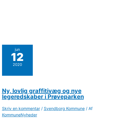
jun
12
2020
Ny, lovlig graffitivæg og nye
legeredskaber i Prøveparken
Skriv en kommentar
/
Svendborg Kommune
/ Af
KommuneNyheder