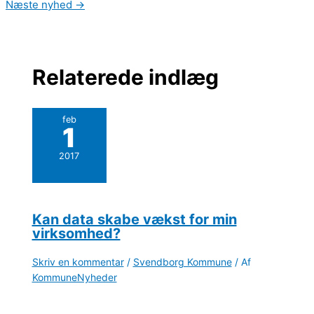
Næste nyhed
→
Relaterede indlæg
feb
1
2017
Kan data skabe vækst for min
virksomhed?
Skriv en kommentar
/
Svendborg Kommune
/ Af
KommuneNyheder