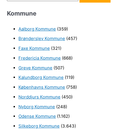
ø
Kommune
g
e
Aalborg Kommune
(359)
f
Brønderslev Kommune
(457)
t
e
Faxe Kommune
(321)
r
Fredericia Kommune
(668)
:
Greve Kommune
(507)
Kalundborg Kommune
(119)
Københavns Kommune
(758)
Norddjurs Kommune
(450)
Nyborg Kommune
(248)
Odense Kommune
(1.162)
Silkeborg Kommune
(3.643)