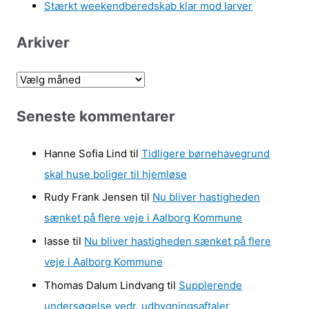
Stærkt weekendberedskab klar mod larver
Arkiver
A
r
Seneste kommentarer
k
i
Hanne Sofia Lind
til
Tidligere børnehavegrund
v
skal huse boliger til hjemløse
e
Rudy Frank Jensen
til
Nu bliver hastigheden
r
sænket på flere veje i Aalborg Kommune
lasse
til
Nu bliver hastigheden sænket på flere
veje i Aalborg Kommune
Thomas Dalum Lindvang
til
Supplerende
undersøgelse vedr. udbygningsaftaler