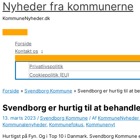
Nyheder fra kommunerne
Gå
til
KommuneNyheder.dk
indholdet
Hovedmenu
Forside
Kontakt os
Privatlivspolitik
Cookiepolitik (EU)
Forside
Svendborg Kommune
Svendborg er hurtig til at 
Svendborg er hurtig til at behand
13. marts 2023
/
Svendborg Kommune
/ Af
KommuneNyhede
Kommunalenyheder
,
Kommunefokus
,
Kommunenyt
Hurtigst på Fyn. Og i Top 10 i Danmark. Svendborg Kommune