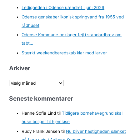
Ledigheden i Odense uændret i juni 2026
Odense genskaber ikonisk springvand fra 1955 ved
rådhuset
Odense Kommune beklager fejl i standardbrev om
tabt…
Stærkt weekendberedskab klar mod larver
Arkiver
A
r
Seneste kommentarer
k
i
Hanne Sofia Lind
til
Tidligere børnehavegrund skal
v
huse boliger til hjemløse
e
Rudy Frank Jensen
til
Nu bliver hastigheden sænket
r
på flere veje i Aalborg Kommune