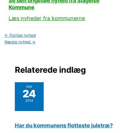
Se den originale nyhed fra Slagelse
Kommune
Læs nyheder fra kommunerne
←
Forrige nyhed
Næste nyhed
→
Relaterede indlæg
sep
24
2014
Har du kommunens flotteste juletræ?