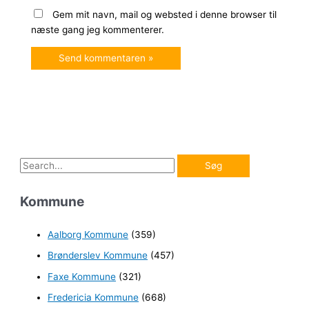
Gem mit navn, mail og websted i denne browser til
næste gang jeg kommenterer.
S
ø
Kommune
g
e
Aalborg Kommune
(359)
f
Brønderslev Kommune
(457)
t
e
Faxe Kommune
(321)
r
Fredericia Kommune
(668)