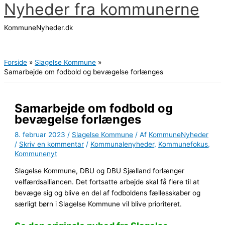
Nyheder fra kommunerne
Gå
til
KommuneNyheder.dk
indholdet
Hovedmenu
Forside
Slagelse Kommune
Samarbejde om fodbold og bevægelse forlænges
Samarbejde om fodbold og
bevægelse forlænges
8. februar 2023
/
Slagelse Kommune
/ Af
KommuneNyheder
/
Skriv en kommentar
/
Kommunalenyheder
,
Kommunefokus
,
Kommunenyt
Slagelse Kommune, DBU og DBU Sjælland forlænger
velfærdsalliancen. Det fortsatte arbejde skal få flere til at
bevæge sig og blive en del af fodboldens fællesskaber og
særligt børn i Slagelse Kommune vil blive prioriteret.