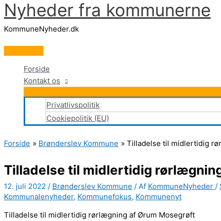
Nyheder fra kommunerne
Gå
til
KommuneNyheder.dk
indholdet
Hovedmenu
Forside
Kontakt os
Privatlivspolitik
Cookiepolitik (EU)
Forside
Brønderslev Kommune
Tilladelse til midlertidig 
Tilladelse til midlertidig rørlægn
12. juli 2022
/
Brønderslev Kommune
/ Af
KommuneNyheder
/
Kommunalenyheder
,
Kommunefokus
,
Kommunenyt
Tilladelse til midlertidig rørlægning af Ørum Mosegrøft