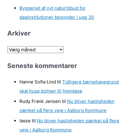
Byggeriet af nyt naturtilbud for
daginstitutioner begynder i uge 30
Arkiver
A
r
Seneste kommentarer
k
i
Hanne Sofia Lind
til
Tidligere børnehavegrund
v
skal huse boliger til hjemløse
e
Rudy Frank Jensen
til
Nu bliver hastigheden
r
sænket på flere veje i Aalborg Kommune
lasse
til
Nu bliver hastigheden sænket på flere
veje i Aalborg Kommune