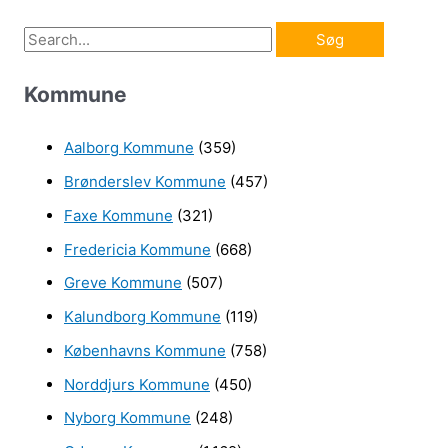
S
ø
Kommune
g
e
Aalborg Kommune
(359)
f
Brønderslev Kommune
(457)
t
e
Faxe Kommune
(321)
r
Fredericia Kommune
(668)
:
Greve Kommune
(507)
Kalundborg Kommune
(119)
Københavns Kommune
(758)
Norddjurs Kommune
(450)
Nyborg Kommune
(248)