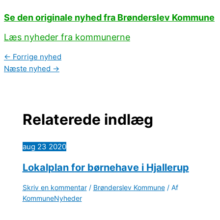
Se den originale nyhed fra Brønderslev Kommune
Læs nyheder fra kommunerne
←
Forrige nyhed
Næste nyhed
→
Relaterede indlæg
aug
23
2020
Lokalplan for børnehave i Hjallerup
Skriv en kommentar
/
Brønderslev Kommune
/ Af
KommuneNyheder