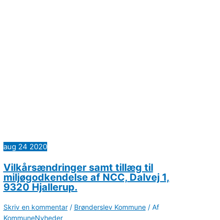
aug
24
2020
Vilkårsændringer samt tillæg til
miljøgodkendelse af NCC, Dalvej 1,
9320 Hjallerup.
Skriv en kommentar
/
Brønderslev Kommune
/ Af
KommuneNyheder