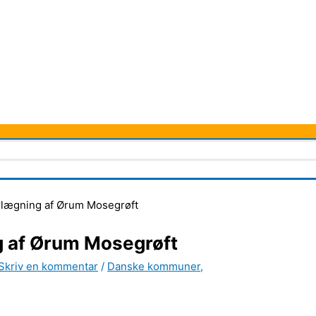
rørlægning af Ørum Mosegrøft
ing af Ørum Mosegrøft
Skriv en kommentar
/
Danske kommuner
,