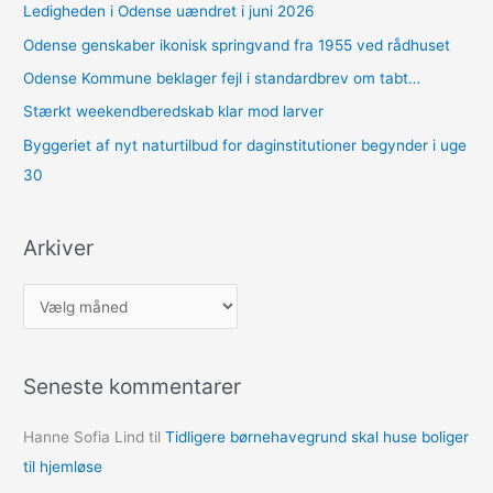
Ledigheden i Odense uændret i juni 2026
Odense genskaber ikonisk springvand fra 1955 ved rådhuset
Odense Kommune beklager fejl i standardbrev om tabt…
Stærkt weekendberedskab klar mod larver
Byggeriet af nyt naturtilbud for daginstitutioner begynder i uge
30
Arkiver
A
r
k
Seneste kommentarer
i
v
Hanne Sofia Lind
til
Tidligere børnehavegrund skal huse boliger
e
til hjemløse
r