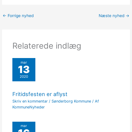
←
Forrige nyhed
Næste nyhed
→
Relaterede indlæg
mar
13
2020
Fritidsfesten er aflyst
Skriv en kommentar
/
Sønderborg Kommune
/ Af
KommuneNyheder
mar