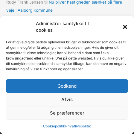
Rudy Frank Jensen
til
Nu bliver hastigheden sænket på flere
veje i Aalborg Kommune
lasse
til
Nu bliver hastigheden sænket på flere veje i Aalborg
Administrer samtykke til
Kommune
cookies
Thomas Dalum Lindvang
til
Supplerende undersøgelse vedr.
For at give dig de bedste oplevelser bruger vi teknologier som cookies til
udbygningsaftaler
at gemme og/eller få adgang til enhedsoplysninger. Hvis du giver dit
samtykke til disse teknologier, kan vi behandle data som f.eks.
Mariann Wie Svenson
til
Socialforvaltningen åbner COVID-
browsingadfærd eller unikke ID'er på dette websted. Hvis du ikke giver
nødovernatning til hjemløse i Multihallen på Amager
dit samtykke eller trækker dit samtykke tilbage, kan det have en negativ
indvirkning på visse funktioner og egenskaber.
Godkend
Fokus på kommunerne | Copyright © 2020-2026
Kommunenyheder.dk | Powered by
Pressemeddelelse.dk
|
Afvis
Teknisk support
Webbureau.dk
Se præferencer
Restaurant
Restauranter
Restaurants in Denmark
Restaurants in Norway
Cookiepolitik
Privatlivspolitik