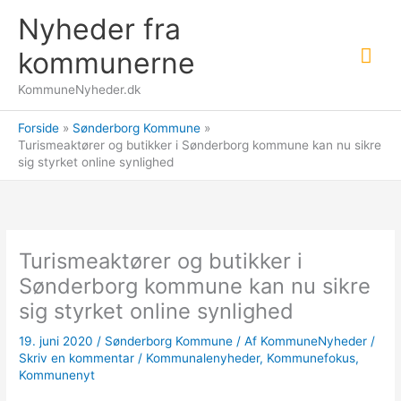
Gå
Nyheder fra
til
Hov
indholdet
kommunerne
KommuneNyheder.dk
Forside
Sønderborg Kommune
Turismeaktører og butikker i Sønderborg kommune kan nu sikre
sig styrket online synlighed
Turismeaktører og butikker i
Sønderborg kommune kan nu sikre
sig styrket online synlighed
19. juni 2020
/
Sønderborg Kommune
/ Af
KommuneNyheder
/
Skriv en kommentar
/
Kommunalenyheder
,
Kommunefokus
,
Kommunenyt