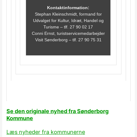
Kontaktinformation:
Stephan Kleinschmidt, formand for
Udvalget for Kultur, Idræt, Handel og
Turisme – tlf. 27 90 02 17
Conni Ernst, turistservicemedarbejder
Visit Sønderborg – tlf. 27 90 75 31
Se den originale nyhed fra Sønderborg
Kommune
Læs nyheder fra kommunerne