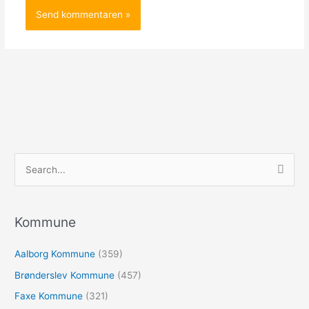
S
ø
g
e
Kommune
f
Aalborg Kommune
(359)
t
e
Brønderslev Kommune
(457)
r
Faxe Kommune
(321)