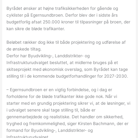
Byrådet ønsker at højne trafiksikkerheden for gående og
cyklister på Egernsundbroen. Derfor blev der i sidste års
budgetforlig afsat 250.000 kroner til tilpasninger på broen, der
kan sikre de bløde trafikanter.
Beløbet rækker dog ikke til både projektering og udførelse af
de ønskede tiltag.
Derfor har Byudvikling-, Landdistrikter- og
Infrastrukturudvalget besluttet, at midlerne bruges på et
skitseprojekt med økonomisk overslag, som Byrådet kan tage
stilling til i de kommende budgetforhandlinger for 2027-2030.
– Egernsundbroen er en vigtig forbindelse, og i dag er
forholdene for de bløde trafikanter ikke gode nok. Når vi
starter med en grundig projektering sikrer vi, at de løsninger, vi
i udvalget senere skal tage stilling til, både er
gennemarbejdede og realistiske. Det handler om sikkerhed,
tryghed og fremkommelighed, siger Kirsten Bachmann, der er
formand for Byudvikling-, Landdistrikter- og
Infrastrukturudvalget.