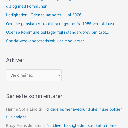
dialog med kommunen
Ledigheden i Odense uændret i juni 2026
Odense genskaber ikonisk springvand fra 1955 ved rådhuset
Odense Kommune beklager fejl i standardbrev om tabt…
Stærkt weekendberedskab klar mod larver
Arkiver
A
r
k
Seneste kommentarer
i
v
Hanne Sofia Lind
til
Tidligere børnehavegrund skal huse boliger
e
til hjemløse
r
Rudy Frank Jensen
til
Nu bliver hastigheden sænket på flere