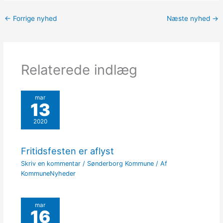
←
Forrige nyhed
Næste nyhed
→
Relaterede indlæg
mar
13
2020
Fritidsfesten er aflyst
Skriv en kommentar
/
Sønderborg Kommune
/ Af
KommuneNyheder
mar
16