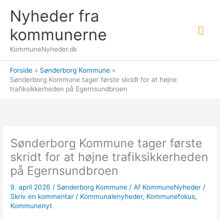
Gå
Nyheder fra
til
Hov
indholdet
kommunerne
KommuneNyheder.dk
Forside
Sønderborg Kommune
Sønderborg Kommune tager første skridt for at højne
trafiksikkerheden på Egernsundbroen
Sønderborg Kommune tager første
skridt for at højne trafiksikkerheden
på Egernsundbroen
9. april 2026
/
Sønderborg Kommune
/ Af
KommuneNyheder
/
Skriv en kommentar
/
Kommunalenyheder
,
Kommunefokus
,
Kommunenyt