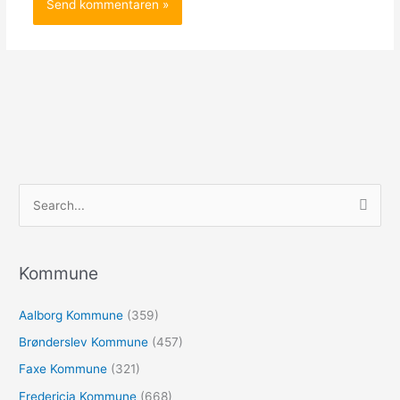
S
ø
g
e
Kommune
f
Aalborg Kommune
(359)
t
e
Brønderslev Kommune
(457)
r
Faxe Kommune
(321)
:
Fredericia Kommune
(668)