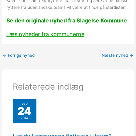
Såvel klub- som teamryttere står til start og flere af de danske
ryttere fra udenlandske teams vil være at finde på startlisten.
Se den originale nyhed fra Slagelse Kommune
Læs nyheder fra kommunerne
←
Forrige nyhed
Næste nyhed
→
Relaterede indlæg
sep
24
2014
Har du kommunens flotteste juletræ?