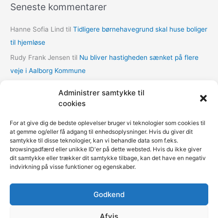
Seneste kommentarer
i
v
Hanne Sofia Lind
til
Tidligere børnehavegrund skal huse boliger
e
til hjemløse
r
Rudy Frank Jensen
til
Nu bliver hastigheden sænket på flere
veje i Aalborg Kommune
lasse
til
Nu bliver hastigheden sænket på flere veje i Aalborg
Administrer samtykke til
Kommune
cookies
Thomas Dalum Lindvang
til
Supplerende undersøgelse vedr.
For at give dig de bedste oplevelser bruger vi teknologier som cookies til
udbygningsaftaler
at gemme og/eller få adgang til enhedsoplysninger. Hvis du giver dit
samtykke til disse teknologier, kan vi behandle data som f.eks.
Mariann Wie Svenson
til
Socialforvaltningen åbner COVID-
browsingadfærd eller unikke ID'er på dette websted. Hvis du ikke giver
nødovernatning til hjemløse i Multihallen på Amager
dit samtykke eller trækker dit samtykke tilbage, kan det have en negativ
indvirkning på visse funktioner og egenskaber.
Godkend
Fokus på kommunerne | Copyright © 2020-2026
Kommunenyheder.dk | Powered by
Pressemeddelelse.dk
|
Afvis