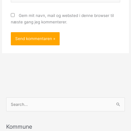
Gem mit navn, mail og websted i denne browser til
næste gang jeg kommenterer.
S
ø
g
e
Kommune