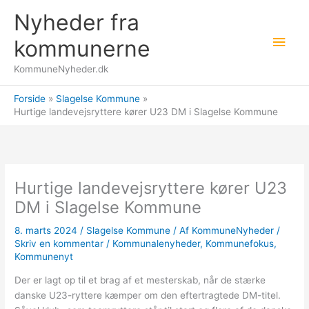
Gå
Nyheder fra
til
Hov
indholdet
kommunerne
KommuneNyheder.dk
Forside
Slagelse Kommune
Hurtige landevejsryttere kører U23 DM i Slagelse Kommune
Hurtige landevejsryttere kører U23
DM i Slagelse Kommune
8. marts 2024
/
Slagelse Kommune
/ Af
KommuneNyheder
/
Skriv en kommentar
/
Kommunalenyheder
,
Kommunefokus
,
Kommunenyt
Der er lagt op til et brag af et mesterskab, når de stærke
danske U23-ryttere kæmper om den eftertragtede DM-titel.