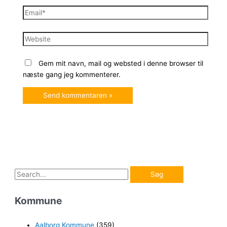
Email*
Website
Gem mit navn, mail og websted i denne browser til
næste gang jeg kommenterer.
S
ø
Kommune
g
e
Aalborg Kommune
(359)