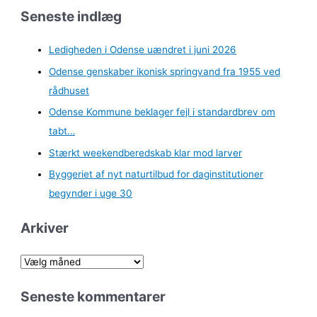
Seneste indlæg
Ledigheden i Odense uændret i juni 2026
Odense genskaber ikonisk springvand fra 1955 ved
rådhuset
Odense Kommune beklager fejl i standardbrev om
tabt…
Stærkt weekendberedskab klar mod larver
Byggeriet af nyt naturtilbud for daginstitutioner
begynder i uge 30
Arkiver
A
r
Seneste kommentarer
k