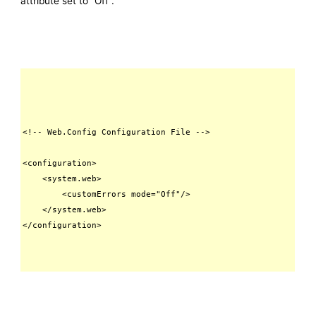
attribute set to “Off”.
<!-- Web.Config Configuration File -->

<configuration>

    <system.web>

        <customErrors mode="Off"/>

    </system.web>

</configuration>