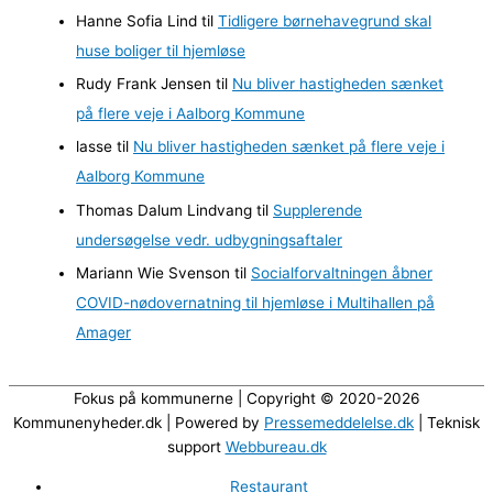
i
Hanne Sofia Lind
til
Tidligere børnehavegrund skal
v
huse boliger til hjemløse
e
Rudy Frank Jensen
til
Nu bliver hastigheden sænket
r
på flere veje i Aalborg Kommune
lasse
til
Nu bliver hastigheden sænket på flere veje i
Aalborg Kommune
Thomas Dalum Lindvang
til
Supplerende
undersøgelse vedr. udbygningsaftaler
Mariann Wie Svenson
til
Socialforvaltningen åbner
COVID-nødovernatning til hjemløse i Multihallen på
Amager
Fokus på kommunerne | Copyright © 2020-2026
Kommunenyheder.dk | Powered by
Pressemeddelelse.dk
| Teknisk
support
Webbureau.dk
Restaurant