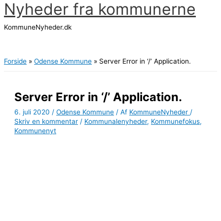
Nyheder fra kommunerne
Gå
til
KommuneNyheder.dk
indholdet
Hovedmenu
Forside
Odense Kommune
Server Error in ‘/’ Application.
Server Error in ‘/’ Application.
6. juli 2020
/
Odense Kommune
/ Af
KommuneNyheder
/
Skriv en kommentar
/
Kommunalenyheder
,
Kommunefokus
,
Kommunenyt