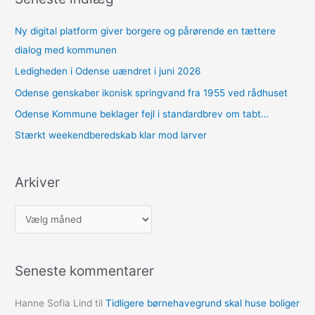
Ny digital platform giver borgere og pårørende en tættere
dialog med kommunen
Ledigheden i Odense uændret i juni 2026
Odense genskaber ikonisk springvand fra 1955 ved rådhuset
Odense Kommune beklager fejl i standardbrev om tabt…
Stærkt weekendberedskab klar mod larver
Arkiver
A
r
k
Seneste kommentarer
i
v
Hanne Sofia Lind
til
Tidligere børnehavegrund skal huse boliger
e