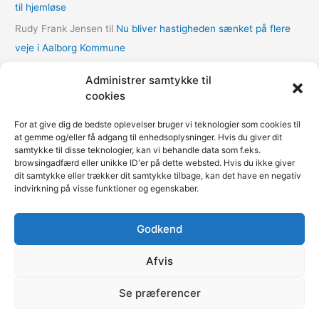
til hjemløse
r
Rudy Frank Jensen
til
Nu bliver hastigheden sænket på flere
veje i Aalborg Kommune
lasse
til
Nu bliver hastigheden sænket på flere veje i Aalborg
Administrer samtykke til
Kommune
cookies
Thomas Dalum Lindvang
til
Supplerende undersøgelse vedr.
For at give dig de bedste oplevelser bruger vi teknologier som cookies til
udbygningsaftaler
at gemme og/eller få adgang til enhedsoplysninger. Hvis du giver dit
samtykke til disse teknologier, kan vi behandle data som f.eks.
Mariann Wie Svenson
til
Socialforvaltningen åbner COVID-
browsingadfærd eller unikke ID'er på dette websted. Hvis du ikke giver
nødovernatning til hjemløse i Multihallen på Amager
dit samtykke eller trækker dit samtykke tilbage, kan det have en negativ
indvirkning på visse funktioner og egenskaber.
Godkend
Fokus på kommunerne | Copyright © 2020-2026
Kommunenyheder.dk | Powered by
Pressemeddelelse.dk
|
Afvis
Teknisk support
Webbureau.dk
Se præferencer
Restaurant
Restauranter
Restaurants in Denmark
Restaurants in Norway