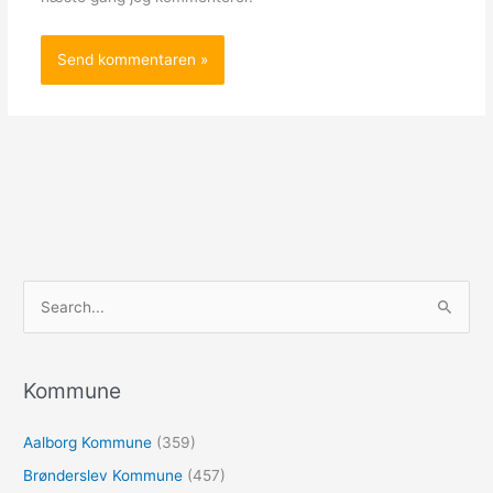
S
ø
g
e
Kommune
f
Aalborg Kommune
(359)
t
e
Brønderslev Kommune
(457)