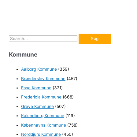
S
ø
Kommune
g
e
Aalborg Kommune
(359)
f
Brønderslev Kommune
(457)
t
e
Faxe Kommune
(321)
r
Fredericia Kommune
(668)
:
Greve Kommune
(507)
Kalundborg Kommune
(119)
Københavns Kommune
(758)
Norddjurs Kommune
(450)