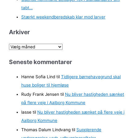
tabt…
Stærkt weekendberedskab klar mod larver
Arkiver
A
r
Seneste kommentarer
k
i
Hanne Sofia Lind
til
Tidligere børnehavegrund skal
v
huse boliger til hjemløse
e
Rudy Frank Jensen
til
Nu bliver hastigheden sænket
r
på flere veje i Aalborg Kommune
lasse
til
Nu bliver hastigheden sænket på flere veje i
Aalborg Kommune
Thomas Dalum Lindvang
til
Supplerende