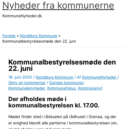
Nyheder fra kommunerne
Gå
til
KommuneNyheder.dk
indholdet
Hovedmenu
Forside
Norddjurs Kommune
Kommunalbestyrelsesmøde den 22. juni
Kommunalbestyrelsesmøde den
22. juni
18. juni 2020
/
Norddjurs Kommune
/ Af
KommuneNyheder
/
Skriv en kommentar
/
Danske kommuner
,
Kommunalenyheder
,
Kommunefokus
,
Kommunenyt
Der afholdes møde i
kommunalbestyrelsen kl. 17.00.
Mødet finder sted i rådssalen på rådhuset i Grenaa, og der
er enighed blandt alle partierne i kommunalbestyrelsen om,