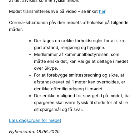
at det afvikles som et fysisk møde.
Mødet transmitteres live på video – se linket
her
.
Corona-situationen påvirker mødets afholdelse på følgende
måder:
Der tages en række forholdsregler for at sikre
god afstand, rengøring og hygiejne.
Medlemmer af kommunalbestyrelsen, som
måtte ønske det, kan vælge at deltage i mødet
over Skype.
For at forebygge smittespredning og sikre, at
afstandskravet på 1 meter kan overholdes, er
der ikke offentlig adgang til mødet.
Der er ikke mulighed for spørgetid på mødet, da
spørgeren skal være fysisk til stede for at stille
sit spørgsmål og få svar.
Læs dagsorden for mødet
Nyhedsdato: 18.06.2020