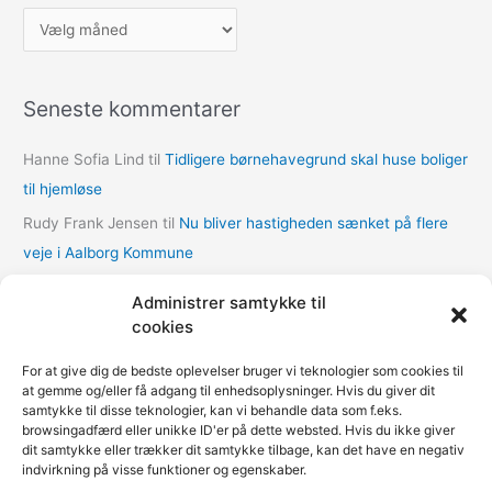
A
r
k
Seneste kommentarer
i
v
Hanne Sofia Lind
til
Tidligere børnehavegrund skal huse boliger
e
til hjemløse
r
Rudy Frank Jensen
til
Nu bliver hastigheden sænket på flere
veje i Aalborg Kommune
lasse
til
Nu bliver hastigheden sænket på flere veje i Aalborg
Administrer samtykke til
Kommune
cookies
Thomas Dalum Lindvang
til
Supplerende undersøgelse vedr.
For at give dig de bedste oplevelser bruger vi teknologier som cookies til
udbygningsaftaler
at gemme og/eller få adgang til enhedsoplysninger. Hvis du giver dit
samtykke til disse teknologier, kan vi behandle data som f.eks.
Mariann Wie Svenson
til
Socialforvaltningen åbner COVID-
browsingadfærd eller unikke ID'er på dette websted. Hvis du ikke giver
nødovernatning til hjemløse i Multihallen på Amager
dit samtykke eller trækker dit samtykke tilbage, kan det have en negativ
indvirkning på visse funktioner og egenskaber.