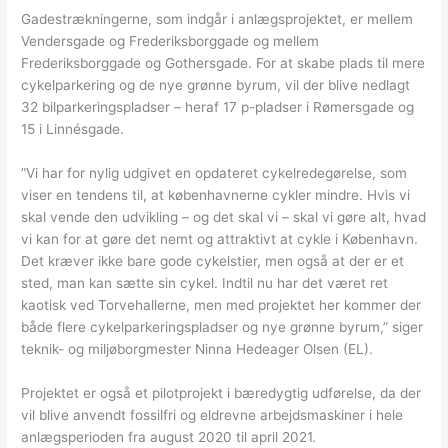
Gadestrækningerne, som indgår i anlægsprojektet, er mellem
Vendersgade og Frederiksborggade og mellem
Frederiksborggade og Gothersgade. For at skabe plads til mere
cykelparkering og de nye grønne byrum, vil der blive nedlagt
32 bilparkeringspladser – heraf 17 p-pladser i Rømersgade og
15 i Linnésgade.
”Vi har for nylig udgivet en opdateret cykelredegørelse, som
viser en tendens til, at københavnerne cykler mindre. Hvis vi
skal vende den udvikling – og det skal vi – skal vi gøre alt, hvad
vi kan for at gøre det nemt og attraktivt at cykle i København.
Det kræver ikke bare gode cykelstier, men også at der er et
sted, man kan sætte sin cykel. Indtil nu har det været ret
kaotisk ved Torvehallerne, men med projektet her kommer der
både flere cykelparkeringspladser og nye grønne byrum,” siger
teknik- og miljøborgmester Ninna Hedeager Olsen (EL).
Projektet er også et pilotprojekt i bæredygtig udførelse, da der
vil blive anvendt fossilfri og eldrevne arbejdsmaskiner i hele
anlægsperioden fra august 2020 til april 2021.