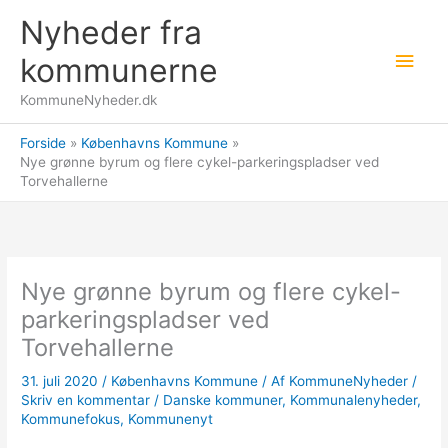
Gå
Nyheder fra
til
Hov
indholdet
kommunerne
KommuneNyheder.dk
Forside
Københavns Kommune
Nye grønne byrum og flere cykel-parkeringspladser ved
Torvehallerne
Nye grønne byrum og flere cykel-
parkeringspladser ved
Torvehallerne
31. juli 2020
/
Københavns Kommune
/ Af
KommuneNyheder
/
Skriv en kommentar
/
Danske kommuner
,
Kommunalenyheder
,
Kommunefokus
,
Kommunenyt