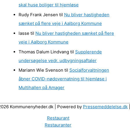
skal huse boliger til hjemløse
e
Rudy Frank Jensen
til
Nu bliver hastigheden
r
sænket på flere veje i Aalborg Kommune
lasse
til
Nu bliver hastigheden sænket på flere
veje i Aalborg Kommune
Thomas Dalum Lindvang
til
Supplerende
undersøgelse vedr. udbygningsaftaler
Mariann Wie Svenson
til
Socialforvaltningen
åbner COVID-nødovernatning til hjemløse i
Multihallen på Amager
-2026 Kommunenyheder.dk | Powered by
Pressemeddelelse.dk
|
Restaurant
Restauranter