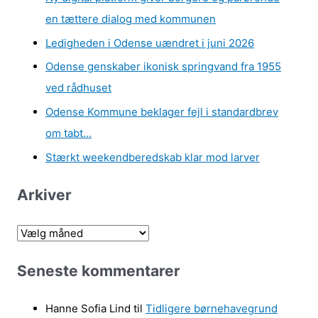
en tættere dialog med kommunen
Ledigheden i Odense uændret i juni 2026
Odense genskaber ikonisk springvand fra 1955
ved rådhuset
Odense Kommune beklager fejl i standardbrev
om tabt…
Stærkt weekendberedskab klar mod larver
Arkiver
A
r
Seneste kommentarer
k
i
Hanne Sofia Lind
til
Tidligere børnehavegrund
v