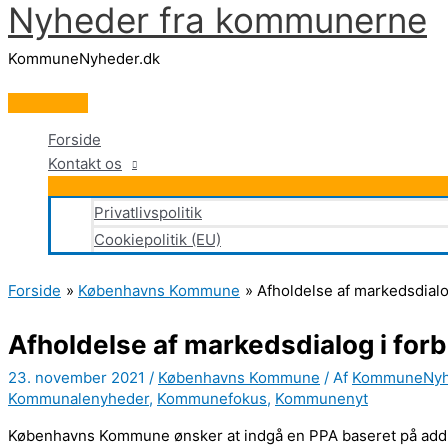
Nyheder fra kommunerne
Gå
til
KommuneNyheder.dk
indholdet
Hovedmenu
Forside
Kontakt os
Privatlivspolitik
Cookiepolitik (EU)
Forside
Københavns Kommune
Afholdelse af markedsdial
Afholdelse af markedsdialog i for
23. november 2021
/
Københavns Kommune
/ Af
KommuneNy
Kommunalenyheder
,
Kommunefokus
,
Kommunenyt
Københavns Kommune ønsker at indgå en PPA baseret på additi