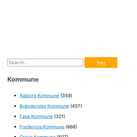
S
ø
Kommune
g
e
Aalborg Kommune
(359)
f
Brønderslev Kommune
(457)
t
e
Faxe Kommune
(321)
r
Fredericia Kommune
(668)
:
Greve Kommune
(507)