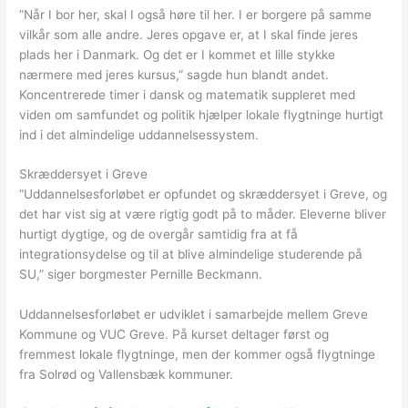
”Når I bor her, skal I også høre til her. I er borgere på samme
vilkår som alle andre. Jeres opgave er, at I skal finde jeres
plads her i Danmark. Og det er I kommet et lille stykke
nærmere med jeres kursus,” sagde hun blandt andet.
Koncentrerede timer i dansk og matematik suppleret med
viden om samfundet og politik hjælper lokale flygtninge hurtigt
ind i det almindelige uddannelsessystem.
Skræddersyet i Greve
”Uddannelsesforløbet er opfundet og skræddersyet i Greve, og
det har vist sig at være rigtig godt på to måder. Eleverne bliver
hurtigt dygtige, og de overgår samtidig fra at få
integrationsydelse og til at blive almindelige studerende på
SU,” siger borgmester Pernille Beckmann.
Uddannelsesforløbet er udviklet i samarbejde mellem Greve
Kommune og VUC Greve. På kurset deltager først og
fremmest lokale flygtninge, men der kommer også flygtninge
fra Solrød og Vallensbæk kommuner.