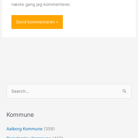
næste gang jeg kommenterer.
S
ø
g
e
Kommune
f
Aalborg Kommune
(359)
t
e