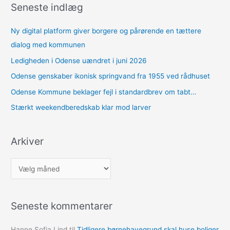
Seneste indlæg
Ny digital platform giver borgere og pårørende en tættere
dialog med kommunen
Ledigheden i Odense uændret i juni 2026
Odense genskaber ikonisk springvand fra 1955 ved rådhuset
Odense Kommune beklager fejl i standardbrev om tabt…
Stærkt weekendberedskab klar mod larver
Arkiver
A
r
k
Seneste kommentarer
i
v
Hanne Sofia Lind
til
Tidligere børnehavegrund skal huse boliger