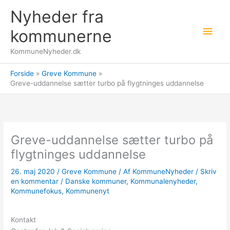
Gå
Nyheder fra
til
Hov
indholdet
kommunerne
KommuneNyheder.dk
Forside
Greve Kommune
Greve-uddannelse sætter turbo på flygtninges uddannelse
Greve-uddannelse sætter turbo på
flygtninges uddannelse
26. maj 2020
/
Greve Kommune
/ Af
KommuneNyheder
/
Skriv
en kommentar
/
Danske kommuner
,
Kommunalenyheder
,
Kommunefokus
,
Kommunenyt
Kontakt