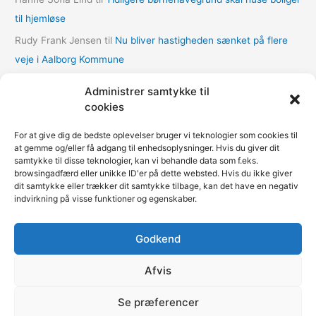
e
til hjemløse
r
Rudy Frank Jensen
til
Nu bliver hastigheden sænket på flere
veje i Aalborg Kommune
lasse
til
Nu bliver hastigheden sænket på flere veje i Aalborg
Administrer samtykke til
Kommune
cookies
Thomas Dalum Lindvang
til
Supplerende undersøgelse vedr.
For at give dig de bedste oplevelser bruger vi teknologier som cookies til
udbygningsaftaler
at gemme og/eller få adgang til enhedsoplysninger. Hvis du giver dit
samtykke til disse teknologier, kan vi behandle data som f.eks.
Mariann Wie Svenson
til
Socialforvaltningen åbner COVID-
browsingadfærd eller unikke ID'er på dette websted. Hvis du ikke giver
nødovernatning til hjemløse i Multihallen på Amager
dit samtykke eller trækker dit samtykke tilbage, kan det have en negativ
indvirkning på visse funktioner og egenskaber.
Godkend
Fokus på kommunerne | Copyright © 2020-2026
Kommunenyheder.dk | Powered by
Pressemeddelelse.dk
|
Afvis
Teknisk support
Webbureau.dk
Se præferencer
Restaurant
Restauranter
Restaurants in Denmark