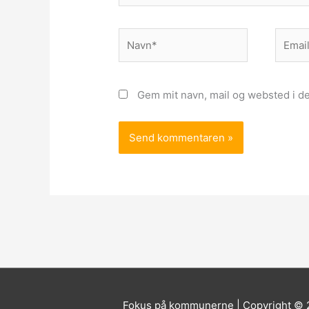
Navn*
Email*
Gem mit navn, mail og websted i d
Fokus på kommunerne | Copyright ©