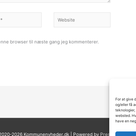
Website
enne browser til næste gang jeg kommenterer.
For at give 
og/eller få 
teknologier,
websted. Hvi
have en neg
 2020-2026 Kommunenyheder.dk | Powered by
Pressemeddelel