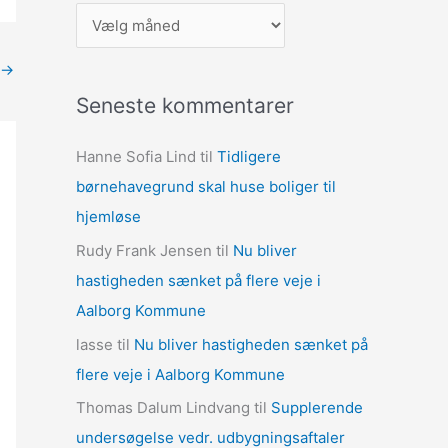
A
r
→
k
Seneste kommentarer
i
v
Hanne Sofia Lind
til
Tidligere
e
børnehavegrund skal huse boliger til
r
hjemløse
Rudy Frank Jensen
til
Nu bliver
hastigheden sænket på flere veje i
Aalborg Kommune
lasse
til
Nu bliver hastigheden sænket på
flere veje i Aalborg Kommune
Thomas Dalum Lindvang
til
Supplerende
undersøgelse vedr. udbygningsaftaler