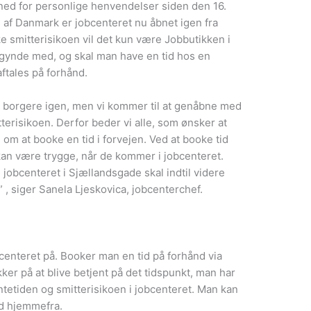
ned for personlige henvendelser siden den 16.
af Danmark er jobcenteret nu åbnet igen fra
e smitterisikoen vil det kun være Jobbutikken i
gynde med, og skal man have en tid hos en
ftales på forhånd.
e borgere igen, men vi kommer til at genåbne med
tterisikoen. Derfor beder vi alle, som ønsker at
m at booke en tid i forvejen. Ved at booke tid
kan være trygge, når de kommer i jobcenteret.
jobcenteret i Sjællandsgade skal indtil videre
, siger Sanela Ljeskovica, jobcenterchef.
bcenteret på. Booker man en tid på forhånd via
r på at blive betjent på det tidspunkt, man har
entetiden og smitterisikoen i jobcenteret. Man kan
id hjemmefra.