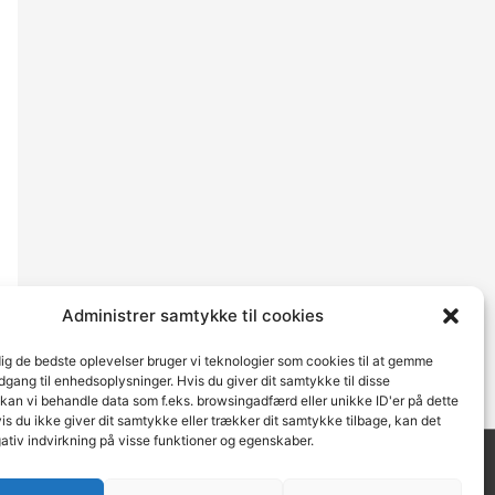
Administrer samtykke til cookies
dig de bedste oplevelser bruger vi teknologier som cookies til at gemme
adgang til enhedsoplysninger. Hvis du giver dit samtykke til disse
 kan vi behandle data som f.eks. browsingadfærd eller unikke ID'er på dette
s du ikke giver dit samtykke eller trækker dit samtykke tilbage, kan det
ativ indvirkning på visse funktioner og egenskaber.
se.dk
| Teknisk support
Webbureau.dk