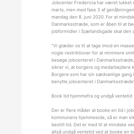
Jobcenter Fredericia har været lukket 
marts, men med fase 3 af genåbningen 
mandag den 8. juni 2020. For at mindsk
Danmarksstræde, som er åben til at be
jobformidler i Sjællandsgade skal den a
”Vi glæder os til at tage imod en mass
nogle restriktioner for at minimere smi
besøge jobcenteret i Danmarksstræde, o
sikrer vi, at borgere og medarbejdere 
Borgere som har sin sædvanlige gang i 
benytte jobcenteret i Danmarksstræde” 
Book tid hjemmefra og undgå ventetid
Der er flere måder at booke en tid i jo
kommunens hjemmeside, så er man sikke
bestilt tid. Det er med til at mindske v
altså undgå ventetid ved at booke en t