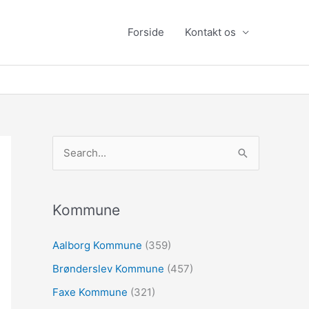
Forside
Kontakt os
S
ø
g
e
Kommune
f
Aalborg Kommune
(359)
t
Brønderslev Kommune
(457)
e
r
Faxe Kommune
(321)