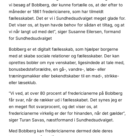
vi besøg af Boblberg, der kunne fortælle os, at der efter to
måneder er 1861 fredericianere, som har tilmeldt
fællesskabet. Det er vi i Sundhedsudvalget meget glade for.
Det viser os, at byen havde behov for sådan et tiltag, og at
vi når langt ud med det”, siger Susanne Eilersen, formand
for Sundhedsudvalget
Boblberg er et digitalt fællesskab, som hjælper borgerne
med at skabe sociale relationer og fællesskaber. Der kan
oprettes bobler om nye venskaber, ligesindede at tale med,
bonusbedsteforældre, en gå-, vandre-, løbe- eller
træningsmakker eller bekendtskaber til en mad-, strikke-
eller læseklub.
”Vi ved, at over 80 procent af fredericianerne på Boblberg
får svar, når de rækker ud i fællesskabet. Det synes jeg er
en meget flot svarprocent, og det viser os, at
fredericianerne virkelig er der for hinanden, når det gælder”,
siger Turan Savas, næstformand i Sundhedsudvalget.
Med Boblberg kan fredericianerne dermed dele deres