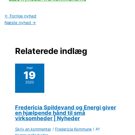
←
Forrige nyhed
Næste nyhed
→
Relaterede indlæg
mar
19
2020
Fredericia Spildevand og Energi giver
en hjælpende hånd til små
virksomheder | Nyheder
Skriv en kommentar
/
Fredericia Kommune
/ Af