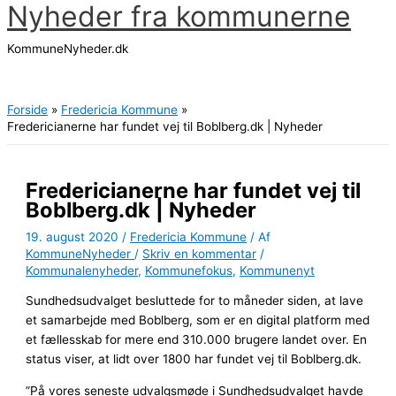
Nyheder fra kommunerne
Gå
til
KommuneNyheder.dk
indholdet
Hovedmenu
Forside
Fredericia Kommune
Fredericianerne har fundet vej til Boblberg.dk | Nyheder
Fredericianerne har fundet vej til
Boblberg.dk | Nyheder
19. august 2020
/
Fredericia Kommune
/ Af
KommuneNyheder
/
Skriv en kommentar
/
Kommunalenyheder
,
Kommunefokus
,
Kommunenyt
Sundhedsudvalget besluttede for to måneder siden, at lave
et samarbejde med Boblberg, som er en digital platform med
et fællesskab for mere end 310.000 brugere landet over. En
status viser, at lidt over 1800 har fundet vej til Boblberg.dk.
”På vores seneste udvalgsmøde i Sundhedsudvalget havde