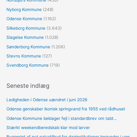
Norddjurs Kommune
(450)
Nyborg Kommune
(248)
Odense Kommune
(1.162)
Silkeborg Kommune
(3.643)
Slagelse Kommune
(1.028)
Sønderborg Kommune
(1.206)
Stevns Kommune
(127)
Svendborg Kommune
(719)
Seneste indlæg
Ledigheden i Odense uændret i juni 2026
Odense genskaber ikonisk springvand fra 1955 ved rådhuset
Odense Kommune beklager fejl i standardbrev om tabt…
Stærkt weekendberedskab klar mod larver
Byggeriet af nyt naturtilbud for daginstitutioner begynder i uge