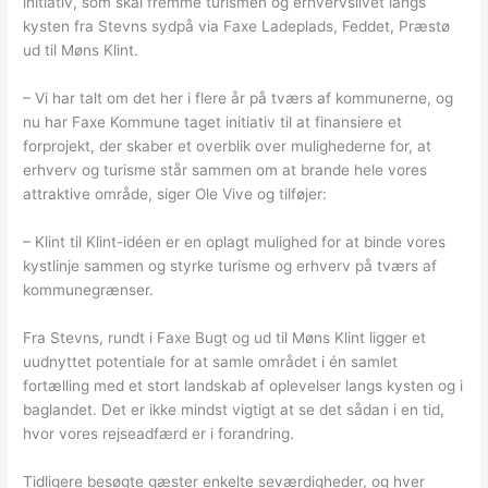
initiativ, som skal fremme turismen og erhvervslivet langs
kysten fra Stevns sydpå via Faxe Ladeplads, Feddet, Præstø
ud til Møns Klint.
– Vi har talt om det her i flere år på tværs af kommunerne, og
nu har Faxe Kommune taget initiativ til at finansiere et
forprojekt, der skaber et overblik over mulighederne for, at
erhverv og turisme står sammen om at brande hele vores
attraktive område, siger Ole Vive og tilføjer:
– Klint til Klint-idéen er en oplagt mulighed for at binde vores
kystlinje sammen og styrke turisme og erhverv på tværs af
kommunegrænser.
Fra Stevns, rundt i Faxe Bugt og ud til Møns Klint ligger et
uudnyttet potentiale for at samle området i én samlet
fortælling med et stort landskab af oplevelser langs kysten og i
baglandet. Det er ikke mindst vigtigt at se det sådan i en tid,
hvor vores rejseadfærd er i forandring.
Tidligere besøgte gæster enkelte seværdigheder, og hver