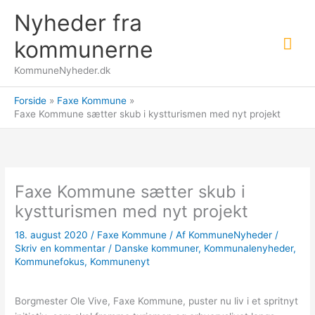
Gå
Nyheder fra
til
Hov
indholdet
kommunerne
KommuneNyheder.dk
Forside
Faxe Kommune
Faxe Kommune sætter skub i kystturismen med nyt projekt
Faxe Kommune sætter skub i
kystturismen med nyt projekt
18. august 2020
/
Faxe Kommune
/ Af
KommuneNyheder
/
Skriv en kommentar
/
Danske kommuner
,
Kommunalenyheder
,
Kommunefokus
,
Kommunenyt
Borgmester Ole Vive, Faxe Kommune, puster nu liv i et spritnyt