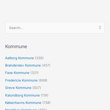
S
ø
g
e
Kommune
f
Aalborg Kommune
(359)
t
e
Brønderslev Kommune
(457)
r
Faxe Kommune
(321)
:
Fredericia Kommune
(668)
Greve Kommune
(507)
Kalundborg Kommune
(119)
Københavns Kommune
(758)