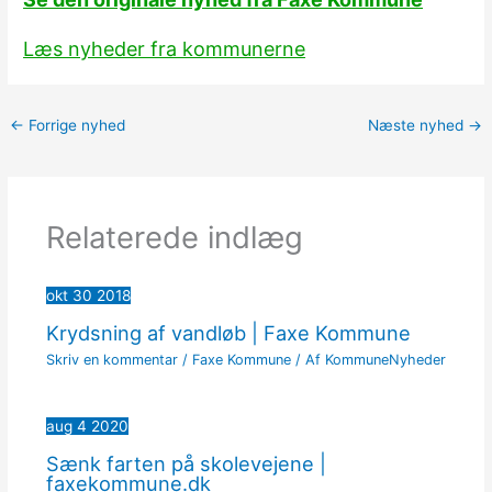
Læs nyheder fra kommunerne
←
Forrige nyhed
Næste nyhed
→
Relaterede indlæg
okt
30
2018
Krydsning af vandløb | Faxe Kommune
Skriv en kommentar
/
Faxe Kommune
/ Af
KommuneNyheder
aug
4
2020
Sænk farten på skolevejene |
faxekommune.dk