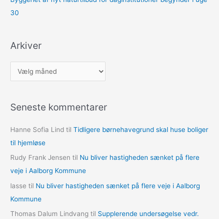
30
Arkiver
A
r
k
Seneste kommentarer
i
v
Hanne Sofia Lind
til
Tidligere børnehavegrund skal huse boliger
e
til hjemløse
r
Rudy Frank Jensen
til
Nu bliver hastigheden sænket på flere
veje i Aalborg Kommune
lasse
til
Nu bliver hastigheden sænket på flere veje i Aalborg
Kommune
Thomas Dalum Lindvang
til
Supplerende undersøgelse vedr.