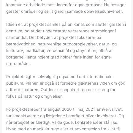
kommune arbejdede mest inden for egne grænser. Nu besøger
gæster områder og ser sig ind i samlede oplevelsesuniverser.
Idéen er, at projektet samles på en kanal, som sætter gæsten i
centrum, og at det understøtter verserende strømninger i
samfundet. Det betyder, at projektet fokuserer på
bæredygtighed, naturvenlige outdooroplevelser, natur- og
kulturarv, madkultur, verdensmål og staycation; altså at
borgerne i langt højere grad holder ferie inden for egne
nærområder.
Projektet sigter selvfølgelig også mod det internationale
publikum. Planen er også at forbedre gæsternes viden om god
adfærd i naturen. Outdoor er populært, og der er brug for
fokus på natur og omgivelser.
Forprojektet løber fra august 2020 til maj 2021. Erhvervslivet,
turismeaktørerne og ildsjælene i området bliver involveret. Og
når arbejdet er færdigt, vil de gode, konkrete idéer stå i kø.
Hvad med en madkulturuge eller et adventureløb fra klint til