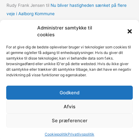
Rudy Frank Jensen
til
Nu bliver hastigheden sænket på flere
veje i Aalborg Kommune
lasse
til
Nu bliver hastigheden sænket på flere veje i Aalborg
Administrer samtykke til
Kommune
cookies
Thomas Dalum Lindvang
til
Supplerende undersøgelse vedr.
For at give dig de bedste oplevelser bruger vi teknologier som cookies til
udbygningsaftaler
at gemme og/eller få adgang til enhedsoplysninger. Hvis du giver dit
samtykke til disse teknologier, kan vi behandle data som f.eks.
Mariann Wie Svenson
til
Socialforvaltningen åbner COVID-
browsingadfærd eller unikke ID'er på dette websted. Hvis du ikke giver
nødovernatning til hjemløse i Multihallen på Amager
dit samtykke eller trækker dit samtykke tilbage, kan det have en negativ
indvirkning på visse funktioner og egenskaber.
Godkend
Fokus på kommunerne | Copyright © 2020-2026
Kommunenyheder.dk | Powered by
Pressemeddelelse.dk
|
Afvis
Teknisk support
Webbureau.dk
Se præferencer
Restaurant
Restauranter
Restaurants in Denmark
Restaurants in Norway
Cookiepolitik
Privatlivspolitik