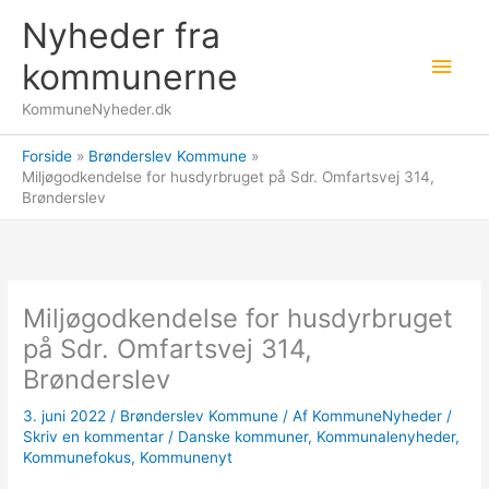
Gå
Nyheder fra
til
Hov
indholdet
kommunerne
KommuneNyheder.dk
Forside
Brønderslev Kommune
Miljøgodkendelse for husdyrbruget på Sdr. Omfartsvej 314,
Brønderslev
Miljøgodkendelse for husdyrbruget
på Sdr. Omfartsvej 314,
Brønderslev
3. juni 2022
/
Brønderslev Kommune
/ Af
KommuneNyheder
/
Skriv en kommentar
/
Danske kommuner
,
Kommunalenyheder
,
Kommunefokus
,
Kommunenyt