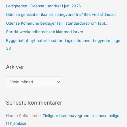
Ledigheden i Odense uændret i juni 2026
Odense genskaber ikonisk springvand fra 1955 ved rådhuset
Odense Kommune beklager fejl i standardbrev om tabt…
Stærkt weekendberedskab klar mod larver
Byggeriet af nyt naturtilbud for daginstitutioner begynder i uge
30
Arkiver
A
r
k
Seneste kommentarer
i
v
Hanne Sofia Lind
til
Tidligere børnehavegrund skal huse boliger
e
til hjemløse
r