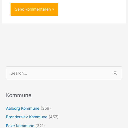
S
ø
g
e
Kommune
f
Aalborg Kommune
(359)
t
e
Brønderslev Kommune
(457)
r
Faxe Kommune
(321)