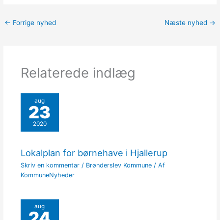
←
Forrige nyhed
Næste nyhed
→
Relaterede indlæg
aug
23
2020
Lokalplan for børnehave i Hjallerup
Skriv en kommentar
/
Brønderslev Kommune
/ Af
KommuneNyheder
aug
24