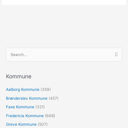
S
ø
g
e
Kommune
f
Aalborg Kommune
(359)
t
e
Brønderslev Kommune
(457)
r
Faxe Kommune
(321)
:
Fredericia Kommune
(668)
Greve Kommune
(507)