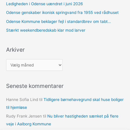
Ledigheden i Odense uændret i juni 2026
Odense genskaber ikonisk springvand fra 1955 ved rådhuset
Odense Kommune beklager fejl i standardbrev om tabt…
Stærkt weekendberedskab klar mod larver
Arkiver
A
r
k
Seneste kommentarer
i
v
Hanne Sofia Lind
til
Tidligere børnehavegrund skal huse boliger
e
til hjemløse
r
Rudy Frank Jensen
til
Nu bliver hastigheden sænket på flere
veje i Aalborg Kommune