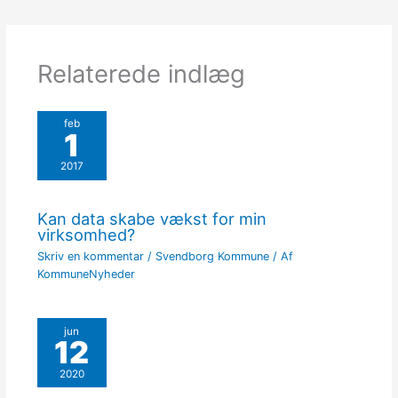
Relaterede indlæg
feb
1
2017
Kan data skabe vækst for min
virksomhed?
Skriv en kommentar
/
Svendborg Kommune
/ Af
KommuneNyheder
jun
12
2020