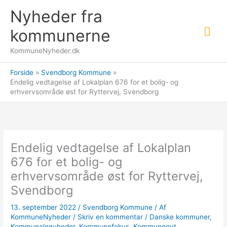
Gå
Nyheder fra
til
Hov
indholdet
kommunerne
KommuneNyheder.dk
Forside
Svendborg Kommune
Endelig vedtagelse af Lokalplan 676 for et bolig- og
erhvervsområde øst for Ryttervej, Svendborg
Endelig vedtagelse af Lokalplan
676 for et bolig- og
erhvervsområde øst for Ryttervej,
Svendborg
13. september 2022
/
Svendborg Kommune
/ Af
KommuneNyheder
/
Skriv en kommentar
/
Danske kommuner
,
Kommunalenyheder
,
Kommunefokus
,
Kommunenyt