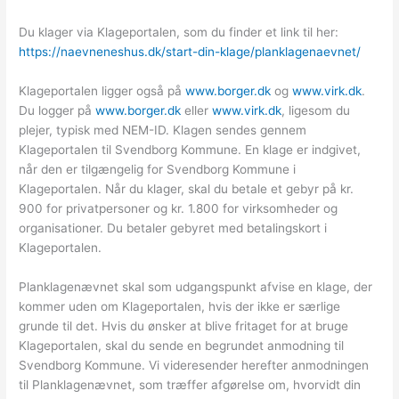
Du klager via Klageportalen, som du finder et link til her:
https://naevneneshus.dk/start-din-klage/planklagenaevnet/
Klageportalen ligger også på
www.borger.dk
og
www.virk.dk
.
Du logger på
www.borger.dk
eller
www.virk.dk
, ligesom du
plejer, typisk med NEM-ID. Klagen sendes gennem
Klageportalen til Svendborg Kommune. En klage er indgivet,
når den er tilgængelig for Svendborg Kommune i
Klageportalen. Når du klager, skal du betale et gebyr på kr.
900 for privatpersoner og kr. 1.800 for virksomheder og
organisationer. Du betaler gebyret med betalingskort i
Klageportalen.
Planklagenævnet skal som udgangspunkt afvise en klage, der
kommer uden om Klageportalen, hvis der ikke er særlige
grunde til det. Hvis du ønsker at blive fritaget for at bruge
Klageportalen, skal du sende en begrundet anmodning til
Svendborg Kommune. Vi videresender herefter anmodningen
til Planklagenævnet, som træffer afgørelse om, hvorvidt din