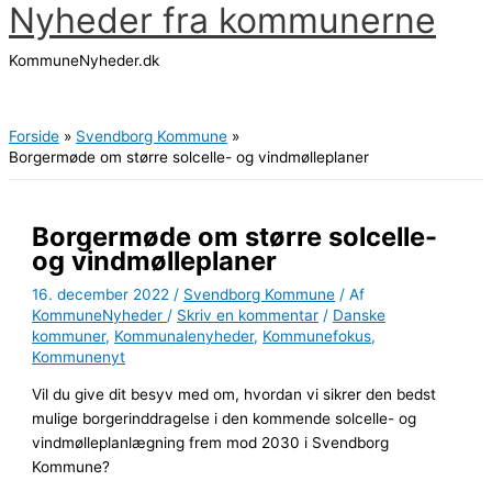
Nyheder fra kommunerne
Gå
til
KommuneNyheder.dk
indholdet
Hovedmenu
Forside
Svendborg Kommune
Borgermøde om større solcelle- og vindmølleplaner
Borgermøde om større solcelle-
og vindmølleplaner
16. december 2022
/
Svendborg Kommune
/ Af
KommuneNyheder
/
Skriv en kommentar
/
Danske
kommuner
,
Kommunalenyheder
,
Kommunefokus
,
Kommunenyt
Vil du give dit besyv med om, hvordan vi sikrer den bedst
mulige borgerinddragelse i den kommende solcelle- og
vindmølleplanlægning frem mod 2030 i Svendborg
Kommune?