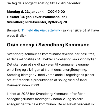
Så tag del i borgermødet og tilmeld dig nedenfor:
Mandag d. 23. januar kl. 17.00-19.00
I lokalet ‘Bølgen’ (over svømmehallen)
Svendborg Idrætscenter, Ryttervej 70
Bemærk:
Tilmeld dig via dette link
(så vi er sikre på at have
plads til alle)
Grøn energi i Svendborg Kommune
Svendborg Kommunes kommunalbestyrelse har besluttet,
at der skal opstilles 145 hektar solceller og seks vindmøller.
Det sker som et skridt på vejen til kommunens grønne
omstilling og sikringen af fremtidens energiforsyning.
Samtidig bidrager vi med vores andel i regeringens planer
om at firedoble elproduktionen af sol og vind på land i
Danmark inden 2030.
I løbet af 2022 har Svendborg Kommune efter åbne
ansøgningsrunder modtaget vindmølle- og solcelle-
ansøgninger fra hele kommunen. De er blevet vurderet ud