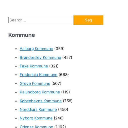
S
ø
Kommune
g
e
Aalborg Kommune
(359)
f
Brønderslev Kommune
(457)
t
e
Faxe Kommune
(321)
r
Fredericia Kommune
(668)
:
Greve Kommune
(507)
Kalundborg Kommune
(119)
Københavns Kommune
(758)
Norddjurs Kommune
(450)
Nyborg Kommune
(248)
Odense Kommune
(1.162)