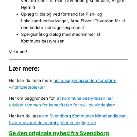
ved afd.leder for Plan i Svendborg Kommune, Birgitte
Hjerrild
Oplæg til dialog ved formand for Plan- og
Lokalsamfundsudvalget, Arne Ebsen: “Hvordan får vi
den bedste inddragelsesproces?”
Spørgsmål og dialog med medlemmer af
Kommunalbestyrelsen
Vel mødt!
Lær mere:
Her kan du læse mere
om ansøgningsrunden for større
vindmølleprojekter
Her om baggrunden for,
at kommunalbestyrelsen har
udvidet rammen for kapaciteten for sol- og vindanlæg
Her kan du læse
om Svendborg Kommunes klimahandleplan,
hvor vedvarende energi spiller en vigtig rolle
Se den originale nyhed fra Svendborg