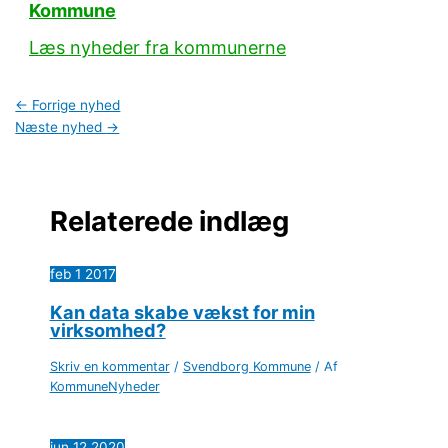
Kommune
Læs nyheder fra kommunerne
←
Forrige nyhed
Næste nyhed
→
Relaterede indlæg
feb
1
2017
Kan data skabe vækst for min
virksomhed?
Skriv en kommentar
/
Svendborg Kommune
/ Af
KommuneNyheder
jun
12
2020