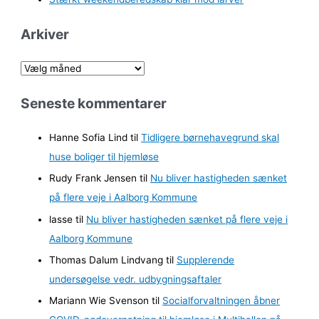
Arkiver
A
r
Seneste kommentarer
k
i
Hanne Sofia Lind
til
Tidligere børnehavegrund skal
v
huse boliger til hjemløse
e
Rudy Frank Jensen
til
Nu bliver hastigheden sænket
r
på flere veje i Aalborg Kommune
lasse
til
Nu bliver hastigheden sænket på flere veje i
Aalborg Kommune
Thomas Dalum Lindvang
til
Supplerende
undersøgelse vedr. udbygningsaftaler
Mariann Wie Svenson
til
Socialforvaltningen åbner