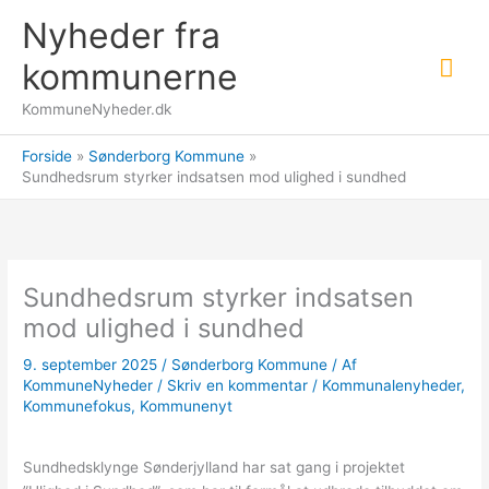
Gå
Nyheder fra
til
Hov
indholdet
kommunerne
KommuneNyheder.dk
Forside
Sønderborg Kommune
Sundhedsrum styrker indsatsen mod ulighed i sundhed
Sundhedsrum styrker indsatsen
mod ulighed i sundhed
9. september 2025
/
Sønderborg Kommune
/ Af
KommuneNyheder
/
Skriv en kommentar
/
Kommunalenyheder
,
Kommunefokus
,
Kommunenyt
Sundhedsklynge Sønderjylland har sat gang i projektet