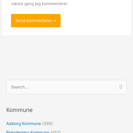
næste gang jeg kommenterer.
S
ø
g
e
Kommune
f
Aalborg Kommune
(359)
t
e
Brønderslev Kommune
(457)