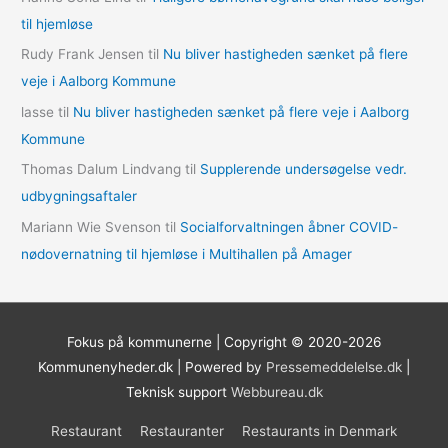
e
til hjemløse
r
Rudy Frank Jensen
til
Nu bliver hastigheden sænket på flere
veje i Aalborg Kommune
lasse
til
Nu bliver hastigheden sænket på flere veje i Aalborg
Kommune
Thomas Dalum Lindvang
til
Supplerende undersøgelse vedr.
udbygningsaftaler
Mariann Wie Svenson
til
Socialforvaltningen åbner COVID-
nødovernatning til hjemløse i Multihallen på Amager
Fokus på kommunerne | Copyright © 2020-2026
Kommunenyheder.dk | Powered by
Pressemeddelelse.dk
|
Teknisk support
Webbureau.dk
Restaurant
Restauranter
Restaurants in Denmark