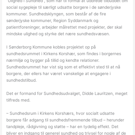
”Ulighed i Sundhed”, som har til formål at udbrede tilbuddet om
social sygepleje til særligt udsatte borgere i de sønderjyske
kommuner. Sundhedsklyngen, som består af de fire
sønderjyske kommuner, Region Syddanmark og
patientforeninger, arbejder målrettet med projekter, der skal
mindske ulighed og styrke det nære sundhedsvæsen.
I Sønderborg Kommune kobles projektet op på
sundhedsrummet i Kirkens Korshær, som findes i borgernes
nærmiljø og bygger på tillid og kendte relationer.
Sundhedsrummet har vist sig som et effektivt sted til at nå
borgere, der ellers har været vanskelige at engagere i
sundhedstilbud.
Det er formand for Sundhedsudvalget, Didde Lauritzen, meget
tilfreds med.
– Sundhedsrum i Kirkens Korshærs, hvor socialt udsatte
borgere får adgang til sundhedsfremmende tilbud – herunder
tandpleje, rådgivning og støtte – har en tydelig effekt. Det
bliver en indgang til generel sundhed og trivsel for nogle af de