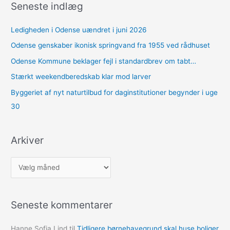
Seneste indlæg
Ledigheden i Odense uændret i juni 2026
Odense genskaber ikonisk springvand fra 1955 ved rådhuset
Odense Kommune beklager fejl i standardbrev om tabt…
Stærkt weekendberedskab klar mod larver
Byggeriet af nyt naturtilbud for daginstitutioner begynder i uge
30
Arkiver
A
r
k
Seneste kommentarer
i
v
Hanne Sofia Lind
til
Tidligere børnehavegrund skal huse boliger