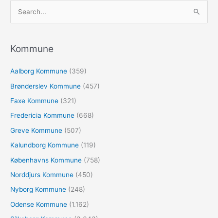
S
ø
g
e
Kommune
f
Aalborg Kommune
(359)
t
e
Brønderslev Kommune
(457)
r
Faxe Kommune
(321)
:
Fredericia Kommune
(668)
Greve Kommune
(507)
Kalundborg Kommune
(119)
Københavns Kommune
(758)
Norddjurs Kommune
(450)
Nyborg Kommune
(248)
Odense Kommune
(1.162)