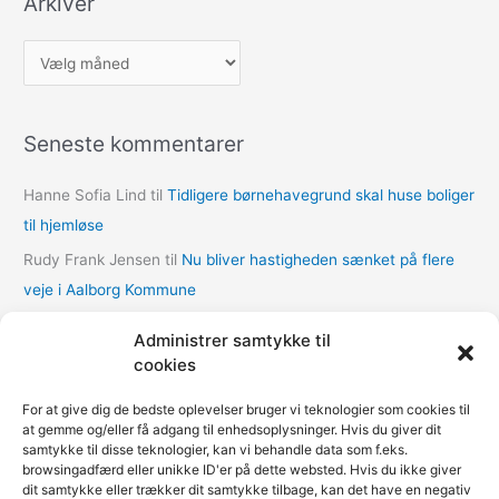
Arkiver
A
r
k
Seneste kommentarer
i
v
Hanne Sofia Lind
til
Tidligere børnehavegrund skal huse boliger
e
til hjemløse
r
Rudy Frank Jensen
til
Nu bliver hastigheden sænket på flere
veje i Aalborg Kommune
lasse
til
Nu bliver hastigheden sænket på flere veje i Aalborg
Administrer samtykke til
Kommune
cookies
Thomas Dalum Lindvang
til
Supplerende undersøgelse vedr.
For at give dig de bedste oplevelser bruger vi teknologier som cookies til
udbygningsaftaler
at gemme og/eller få adgang til enhedsoplysninger. Hvis du giver dit
samtykke til disse teknologier, kan vi behandle data som f.eks.
Mariann Wie Svenson
til
Socialforvaltningen åbner COVID-
browsingadfærd eller unikke ID'er på dette websted. Hvis du ikke giver
nødovernatning til hjemløse i Multihallen på Amager
dit samtykke eller trækker dit samtykke tilbage, kan det have en negativ