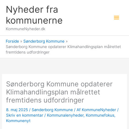
Gå
Nyheder fra
til
Hov
indholdet
kommunerne
KommuneNyheder.dk
Forside
Sønderborg Kommune
Sønderborg Kommune opdaterer Klimahandlingsplan målrettet
fremtidens udfordringer
Sønderborg Kommune opdaterer
Klimahandlingsplan målrettet
fremtidens udfordringer
8. maj 2025
/
Sønderborg Kommune
/ Af
KommuneNyheder
/
Skriv en kommentar
/
Kommunalenyheder
,
Kommunefokus
,
Kommunenyt