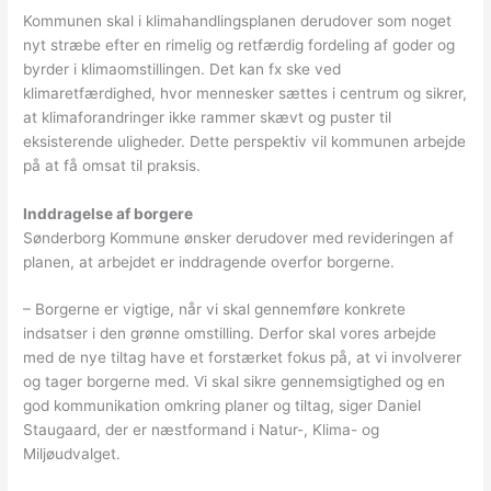
Kommunen skal i klimahandlingsplanen derudover som noget
nyt stræbe efter en rimelig og retfærdig fordeling af goder og
byrder i klimaomstillingen. Det kan fx ske ved
klimaretfærdighed, hvor mennesker sættes i centrum og sikrer,
at klimaforandringer ikke rammer skævt og puster til
eksisterende uligheder. Dette perspektiv vil kommunen arbejde
på at få omsat til praksis.
Inddragelse af borgere
Sønderborg Kommune ønsker derudover med revideringen af
planen, at arbejdet er inddragende overfor borgerne.
– Borgerne er vigtige, når vi skal gennemføre konkrete
indsatser i den grønne omstilling. Derfor skal vores arbejde
med de nye tiltag have et forstærket fokus på, at vi involverer
og tager borgerne med. Vi skal sikre gennemsigtighed og en
god kommunikation omkring planer og tiltag, siger Daniel
Staugaard, der er næstformand i Natur-, Klima- og
Miljøudvalget.