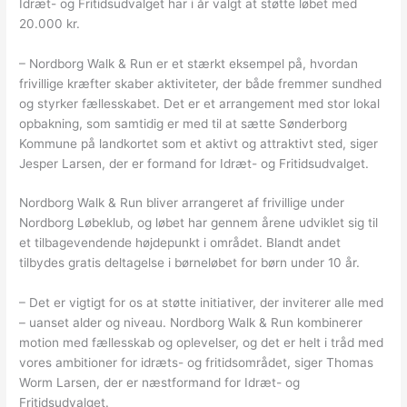
Idræt- og Fritidsudvalget har i år valgt at støtte løbet med
20.000 kr.
– Nordborg Walk & Run er et stærkt eksempel på, hvordan
frivillige kræfter skaber aktiviteter, der både fremmer sundhed
og styrker fællesskabet. Det er et arrangement med stor lokal
opbakning, som samtidig er med til at sætte Sønderborg
Kommune på landkortet som et aktivt og attraktivt sted, siger
Jesper Larsen, der er formand for Idræt- og Fritidsudvalget.
Nordborg Walk & Run bliver arrangeret af frivillige under
Nordborg Løbeklub, og løbet har gennem årene udviklet sig til
et tilbagevendende højdepunkt i området. Blandt andet
tilbydes gratis deltagelse i børneløbet for børn under 10 år.
– Det er vigtigt for os at støtte initiativer, der inviterer alle med
– uanset alder og niveau. Nordborg Walk & Run kombinerer
motion med fællesskab og oplevelser, og det er helt i tråd med
vores ambitioner for idræts- og fritidsområdet, siger Thomas
Worm Larsen, der er næstformand for Idræt- og
Fritidsudvalget.