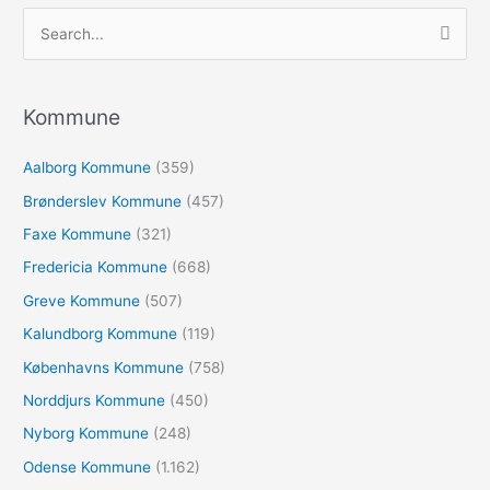
S
ø
g
e
Kommune
f
Aalborg Kommune
(359)
t
e
Brønderslev Kommune
(457)
r
Faxe Kommune
(321)
:
Fredericia Kommune
(668)
Greve Kommune
(507)
Kalundborg Kommune
(119)
Københavns Kommune
(758)
Norddjurs Kommune
(450)
Nyborg Kommune
(248)
Odense Kommune
(1.162)