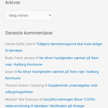
Arkiver
A
r
k
Seneste kommentarer
i
v
Hanne Sofia Lind
til
Tidligere børnehavegrund skal huse boliger
e
til hjemløse
r
Rudy Frank Jensen
til
Nu bliver hastigheden sænket på flere
veje i Aalborg Kommune
lasse
til
Nu bliver hastigheden sænket på flere veje i Aalborg
Kommune
Thomas Dalum Lindvang
til
Supplerende undersøgelse vedr.
udbygningsaftaler
Mariann Wie Svenson
til
Socialforvaltningen åbner COVID-
nødovernatning til hjemløse i Multihallen på Amager