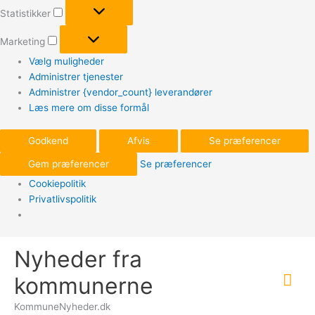
Statistikker
Statistikker
Marketing
Marketing
Vælg muligheder
Administrer tjenester
Administrer {vendor_count} leverandører
Læs mere om disse formål
Godkend
Afvis
Se præferencer
Gem præferencer
Se præferencer
Cookiepolitik
Privatlivspolitik
Gå
Nyheder fra
til
Hov
indholdet
kommunerne
KommuneNyheder.dk