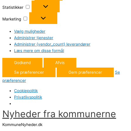
Statistikker
Statistikker
Marketing
Marketing
Vælg muligheder
Administrer tjenester
Administrer {vendor_count} leverandører
Læs mere om disse formål
Godkend
Afvis
Se præferencer
Gem præferencer
Se
præferencer
Cookiepolitik
Privatlivspolitik
Nyheder fra kommunerne
Gå
til
KommuneNyheder.dk
indholdet