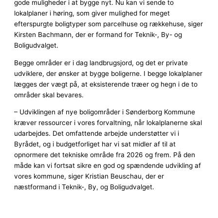
gode muligheder i at bygge nyt. Nu kan vi sende to
lokalplaner i høring, som giver mulighed for meget
efterspurgte boligtyper som parcelhuse og rækkehuse, siger
Kirsten Bachmann, der er formand for Teknik-, By- og
Boligudvalget.
Begge områder er i dag landbrugsjord, og det er private
udviklere, der ønsker at bygge boligerne. I begge lokalplaner
lægges der vægt på, at eksisterende træer og hegn i de to
områder skal bevares.
– Udviklingen af nye boligområder i Sønderborg Kommune
kræver ressourcer i vores forvaltning, når lokalplanerne skal
udarbejdes. Det omfattende arbejde understøtter vi i
Byrådet, og i budgetforliget har vi sat midler af til at
opnormere det tekniske område fra 2026 og frem. På den
måde kan vi fortsat sikre en god og spændende udvikling af
vores kommune, siger Kristian Beuschau, der er
næstformand i Teknik-, By, og Boligudvalget.