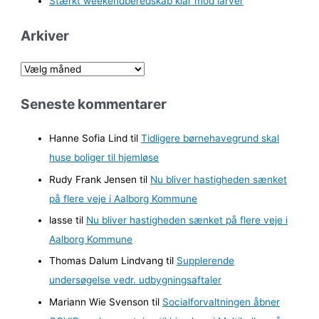
Stærkt weekendberedskab klar mod larver
Arkiver
A
r
Seneste kommentarer
k
i
Hanne Sofia Lind
til
Tidligere børnehavegrund skal
v
huse boliger til hjemløse
e
Rudy Frank Jensen
til
Nu bliver hastigheden sænket
r
på flere veje i Aalborg Kommune
lasse
til
Nu bliver hastigheden sænket på flere veje i
Aalborg Kommune
Thomas Dalum Lindvang
til
Supplerende
undersøgelse vedr. udbygningsaftaler
Mariann Wie Svenson
til
Socialforvaltningen åbner