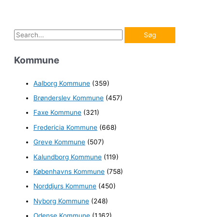
S
ø
Kommune
g
e
Aalborg Kommune
(359)
f
Brønderslev Kommune
(457)
t
e
Faxe Kommune
(321)
r
Fredericia Kommune
(668)
:
Greve Kommune
(507)
Kalundborg Kommune
(119)
Københavns Kommune
(758)
Norddjurs Kommune
(450)
Nyborg Kommune
(248)
Odense Kommune
(1.162)