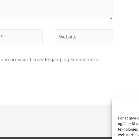
Website
enne browser til næste gang jeg kommenterer.
For at give 
og/eller få 
teknologier,
websted. Hvi