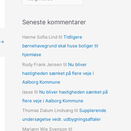
r
k
Seneste kommentarer
i
v
Hanne Sofia Lind
til
Tidligere
e
→
børnehavegrund skal huse boliger til
r
hjemløse
Rudy Frank Jensen
til
Nu bliver
hastigheden sænket på flere veje i
Aalborg Kommune
lasse
til
Nu bliver hastigheden sænket på
flere veje i Aalborg Kommune
Thomas Dalum Lindvang
til
Supplerende
undersøgelse vedr. udbygningsaftaler
Mariann Wie Svenson
til