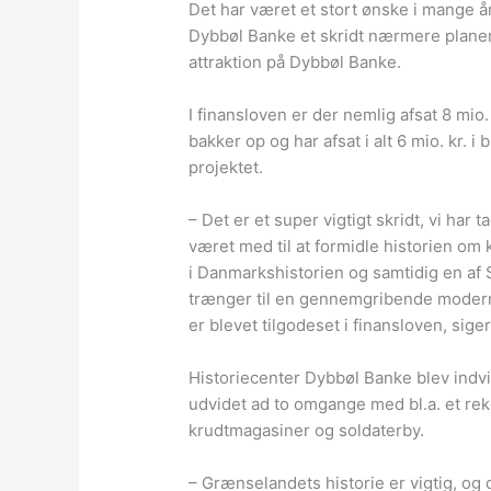
Det har været et stort ønske i mange 
Dybbøl Banke et skridt nærmere planer
attraktion på Dybbøl Banke.
I finansloven er der nemlig afsat 8 mio
bakker op og har afsat i alt 6 mio. kr. 
projektet.
– Det er et super vigtigt skridt, vi har 
været med til at formidle historien om k
i Danmarkshistorien og samtidig en af
trænger til en gennemgribende modern
er blevet tilgodeset i finansloven, sige
Historiecenter Dybbøl Banke blev indvie
udvidet ad to omgange med bl.a. et re
krudtmagasiner og soldaterby.
– Grænselandets historie er vigtig, og 