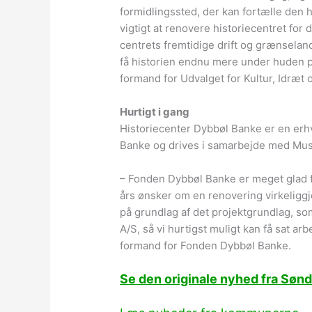
formidlingssted, der kan fortælle den h
vigtigt at renovere historiecentret for 
centrets fremtidige drift og grænselan
få historien endnu mere under huden på
formand for Udvalget for Kultur, Idræ
Hurtigt i gang
Historiecenter Dybbøl Banke er en erh
Banke og drives i samarbejde med Mu
– Fonden Dybbøl Banke er meget glad fo
års ønsker om en renovering virkeliggjo
på grundlag af det projektgrundlag, so
A/S, så vi hurtigst muligt kan få sat a
formand for Fonden Dybbøl Banke.
Se den originale nyhed fra Sø