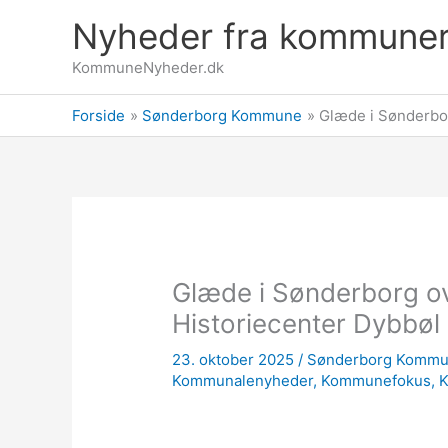
Gå
Nyheder fra kommune
til
indholdet
KommuneNyheder.dk
Forside
Sønderborg Kommune
Glæde i Sønderbor
Glæde i Sønderborg ove
Historiecenter Dybbøl
23. oktober 2025
/
Sønderborg Komm
Kommunalenyheder
,
Kommunefokus
,