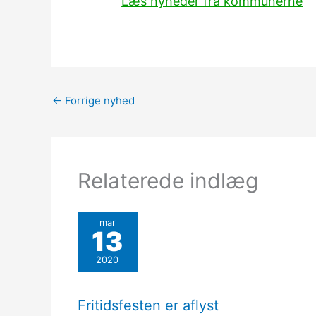
Læs nyheder fra kommunerne
←
Forrige nyhed
Relaterede indlæg
mar
13
2020
Fritidsfesten er aflyst