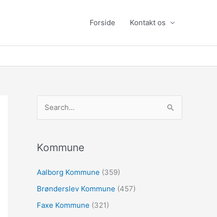
Forside
Kontakt os
S
ø
g
e
Kommune
f
Aalborg Kommune
(359)
t
Brønderslev Kommune
(457)
e
r
Faxe Kommune
(321)