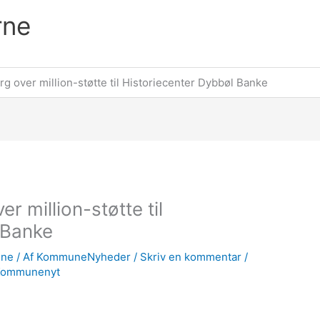
rne
g over million-støtte til Historiecenter Dybbøl Banke
r million-støtte til
 Banke
une
/ Af
KommuneNyheder
/
Skriv en kommentar
/
Kommunenyt