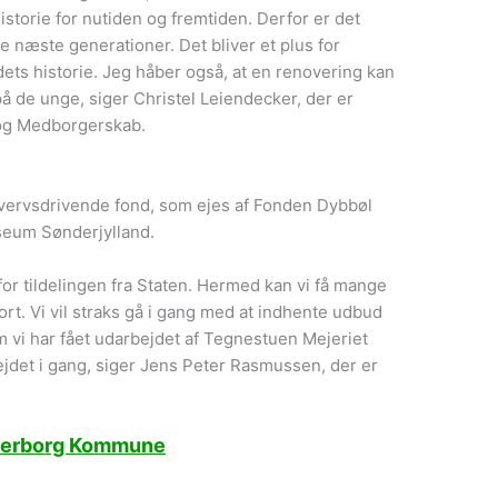
istorie for nutiden og fremtiden. Derfor er det
de næste generationer. Det bliver et plus for
dets historie. Jeg håber også, at en renovering kan
 de unge, siger Christel Leiendecker, der er
t og Medborgerskab.
vervsdrivende fond, som ejes af Fonden Dybbøl
seum Sønderjylland.
r tildelingen fra Staten. Hermed kan vi få mange
rt. Vi vil straks gå i gang med at indhente udbud
m vi har fået udarbejdet af Tegnestuen Mejeriet
rbejdet i gang, siger Jens Peter Rasmussen, der er
nderborg Kommune