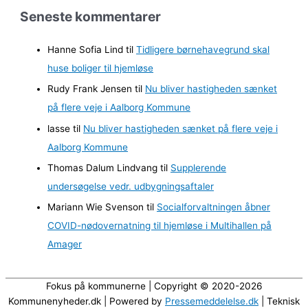
r
Seneste kommentarer
k
i
Hanne Sofia Lind
til
Tidligere børnehavegrund skal
v
huse boliger til hjemløse
e
Rudy Frank Jensen
til
Nu bliver hastigheden sænket
r
på flere veje i Aalborg Kommune
lasse
til
Nu bliver hastigheden sænket på flere veje i
Aalborg Kommune
Thomas Dalum Lindvang
til
Supplerende
undersøgelse vedr. udbygningsaftaler
Mariann Wie Svenson
til
Socialforvaltningen åbner
COVID-nødovernatning til hjemløse i Multihallen på
Amager
Fokus på kommunerne | Copyright © 2020-2026
Kommunenyheder.dk | Powered by
Pressemeddelelse.dk
| Teknisk