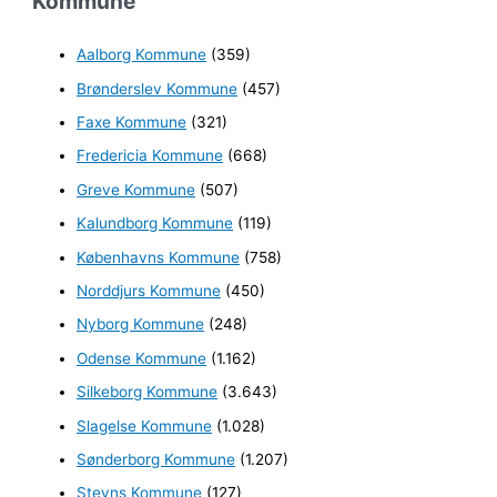
Kommune
e
Aalborg Kommune
(359)
f
Brønderslev Kommune
(457)
t
e
Faxe Kommune
(321)
r
Fredericia Kommune
(668)
:
Greve Kommune
(507)
Kalundborg Kommune
(119)
Københavns Kommune
(758)
Norddjurs Kommune
(450)
Nyborg Kommune
(248)
Odense Kommune
(1.162)
Silkeborg Kommune
(3.643)
Slagelse Kommune
(1.028)
Sønderborg Kommune
(1.207)
Stevns Kommune
(127)