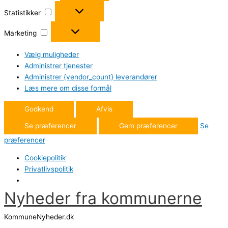
Statistikker
Statistikker
Marketing
Marketing
Vælg muligheder
Administrer tjenester
Administrer {vendor_count} leverandører
Læs mere om disse formål
Godkend
Afvis
Se præferencer
Gem præferencer
Se
præferencer
Cookiepolitik
Privatlivspolitik
Nyheder fra kommunerne
Gå
til
KommuneNyheder.dk
indholdet