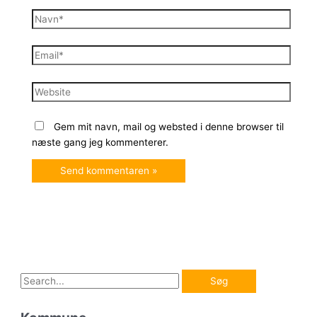
Navn*
Email*
Website
Gem mit navn, mail og websted i denne browser til
næste gang jeg kommenterer.
S
ø
g