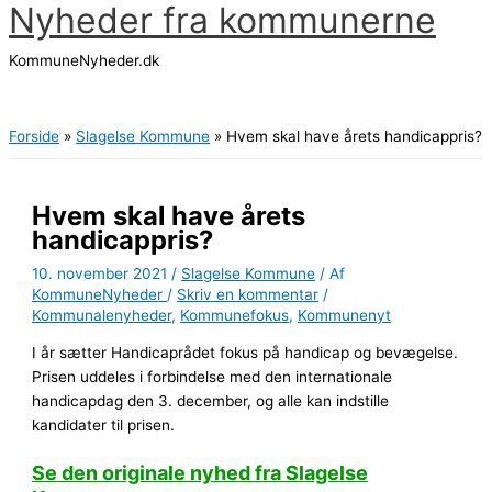
Nyheder fra kommunerne
Gå
til
KommuneNyheder.dk
indholdet
Hovedmenu
Forside
Slagelse Kommune
Hvem skal have årets handicappris?
Hvem skal have årets
handicappris?
10. november 2021
/
Slagelse Kommune
/ Af
KommuneNyheder
/
Skriv en kommentar
/
Kommunalenyheder
,
Kommunefokus
,
Kommunenyt
I år sætter Handicaprådet fokus på handicap og bevægelse.
Prisen uddeles i forbindelse med den internationale
handicapdag den 3. december, og alle kan indstille
kandidater til prisen.
Se den originale nyhed fra Slagelse