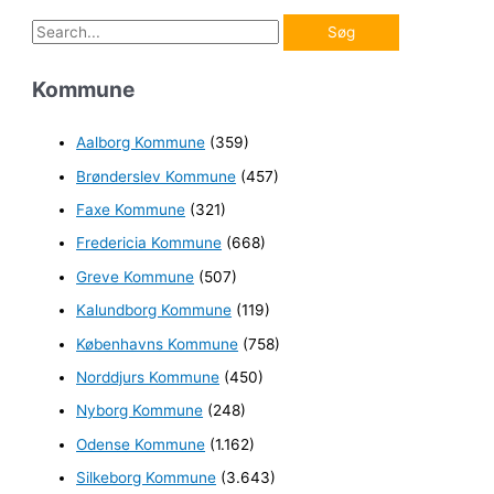
S
ø
Kommune
g
e
Aalborg Kommune
(359)
f
Brønderslev Kommune
(457)
t
e
Faxe Kommune
(321)
r
Fredericia Kommune
(668)
:
Greve Kommune
(507)
Kalundborg Kommune
(119)
Københavns Kommune
(758)
Norddjurs Kommune
(450)
Nyborg Kommune
(248)
Odense Kommune
(1.162)
Silkeborg Kommune
(3.643)