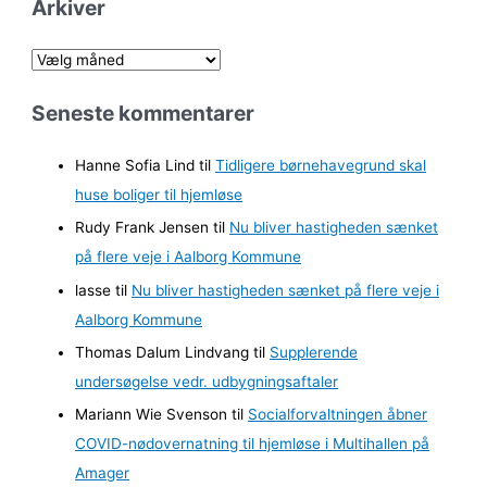
Arkiver
A
r
Seneste kommentarer
k
i
Hanne Sofia Lind
til
Tidligere børnehavegrund skal
v
huse boliger til hjemløse
e
Rudy Frank Jensen
til
Nu bliver hastigheden sænket
r
på flere veje i Aalborg Kommune
lasse
til
Nu bliver hastigheden sænket på flere veje i
Aalborg Kommune
Thomas Dalum Lindvang
til
Supplerende
undersøgelse vedr. udbygningsaftaler
Mariann Wie Svenson
til
Socialforvaltningen åbner
COVID-nødovernatning til hjemløse i Multihallen på
Amager