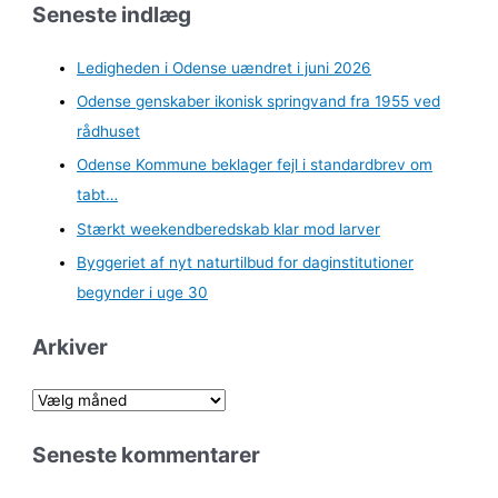
Seneste indlæg
Ledigheden i Odense uændret i juni 2026
Odense genskaber ikonisk springvand fra 1955 ved
rådhuset
Odense Kommune beklager fejl i standardbrev om
tabt…
Stærkt weekendberedskab klar mod larver
Byggeriet af nyt naturtilbud for daginstitutioner
begynder i uge 30
Arkiver
A
r
Seneste kommentarer
k
i