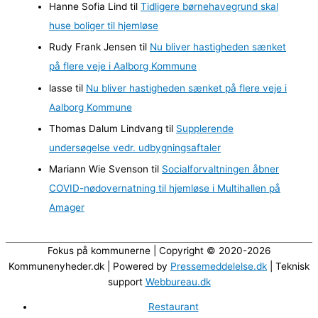
Hanne Sofia Lind
til
Tidligere børnehavegrund skal
v
huse boliger til hjemløse
e
Rudy Frank Jensen
til
Nu bliver hastigheden sænket
r
på flere veje i Aalborg Kommune
lasse
til
Nu bliver hastigheden sænket på flere veje i
Aalborg Kommune
Thomas Dalum Lindvang
til
Supplerende
undersøgelse vedr. udbygningsaftaler
Mariann Wie Svenson
til
Socialforvaltningen åbner
COVID-nødovernatning til hjemløse i Multihallen på
Amager
Fokus på kommunerne | Copyright © 2020-2026
Kommunenyheder.dk | Powered by
Pressemeddelelse.dk
| Teknisk
support
Webbureau.dk
Restaurant