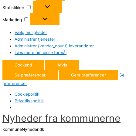
Statistikker
Statistikker
Marketing
Marketing
Vælg muligheder
Administrer tjenester
Administrer {vendor_count} leverandører
Læs mere om disse formål
Godkend
Afvis
Se præferencer
Gem præferencer
Se
præferencer
Cookiepolitik
Privatlivspolitik
Nyheder fra kommunerne
Gå
til
KommuneNyheder.dk
indholdet