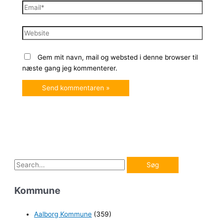
Email*
Website
Gem mit navn, mail og websted i denne browser til
næste gang jeg kommenterer.
S
ø
Kommune
g
e
Aalborg Kommune
(359)
f