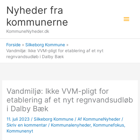
Gå
Nyheder fra
til
Hov
indholdet
kommunerne
KommuneNyheder.dk
Forside
Silkeborg Kommune
Vandmiljø: Ikke VVM-pligt for etablering af et nyt
regnvandsudløb i Dalby Bæk
Vandmiljø: Ikke VVM-pligt for
etablering af et nyt regnvandsudløb
i Dalby Bæk
11. juli 2023
/
Silkeborg Kommune
/ Af
KommuneNyheder
/
Skriv en kommentar
/
Kommunalenyheder
,
Kommunefokus
,
Kommunenyt