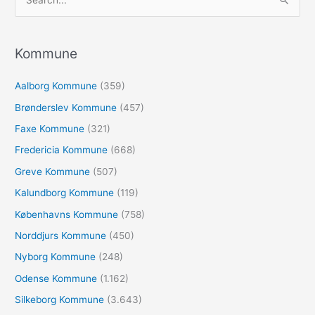
ø
g
e
Kommune
f
Aalborg Kommune
(359)
t
e
Brønderslev Kommune
(457)
r
Faxe Kommune
(321)
:
Fredericia Kommune
(668)
Greve Kommune
(507)
Kalundborg Kommune
(119)
Københavns Kommune
(758)
Norddjurs Kommune
(450)
Nyborg Kommune
(248)
Odense Kommune
(1.162)
Silkeborg Kommune
(3.643)