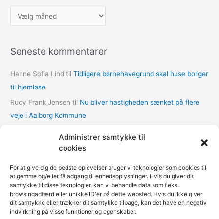
A
r
k
Seneste kommentarer
i
v
Hanne Sofia Lind
til
Tidligere børnehavegrund skal huse boliger
e
til hjemløse
r
Rudy Frank Jensen
til
Nu bliver hastigheden sænket på flere
veje i Aalborg Kommune
lasse
til
Nu bliver hastigheden sænket på flere veje i Aalborg
Administrer samtykke til
Kommune
cookies
Thomas Dalum Lindvang
til
Supplerende undersøgelse vedr.
For at give dig de bedste oplevelser bruger vi teknologier som cookies til
udbygningsaftaler
at gemme og/eller få adgang til enhedsoplysninger. Hvis du giver dit
samtykke til disse teknologier, kan vi behandle data som f.eks.
Mariann Wie Svenson
til
Socialforvaltningen åbner COVID-
browsingadfærd eller unikke ID'er på dette websted. Hvis du ikke giver
nødovernatning til hjemløse i Multihallen på Amager
dit samtykke eller trækker dit samtykke tilbage, kan det have en negativ
indvirkning på visse funktioner og egenskaber.