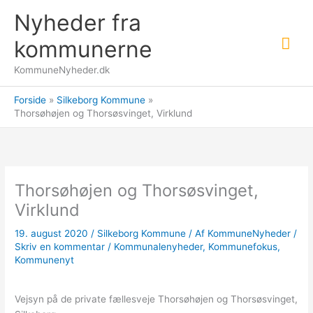
Gå
Nyheder fra
til
Hov
indholdet
kommunerne
KommuneNyheder.dk
Forside
Silkeborg Kommune
Thorsøhøjen og Thorsøsvinget, Virklund
Thorsøhøjen og Thorsøsvinget,
Virklund
19. august 2020
/
Silkeborg Kommune
/ Af
KommuneNyheder
/
Skriv en kommentar
/
Kommunalenyheder
,
Kommunefokus
,
Kommunenyt
Vejsyn på de private fællesveje Thorsøhøjen og Thorsøsvinget,