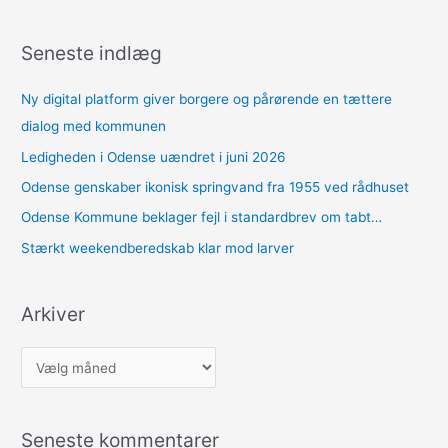
Seneste indlæg
Ny digital platform giver borgere og pårørende en tættere
dialog med kommunen
Ledigheden i Odense uændret i juni 2026
Odense genskaber ikonisk springvand fra 1955 ved rådhuset
Odense Kommune beklager fejl i standardbrev om tabt…
Stærkt weekendberedskab klar mod larver
Arkiver
A
r
k
Seneste kommentarer
i