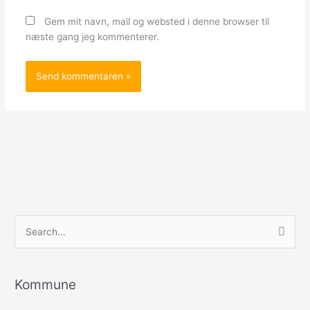
Gem mit navn, mail og websted i denne browser til
næste gang jeg kommenterer.
S
ø
g
e
Kommune
f