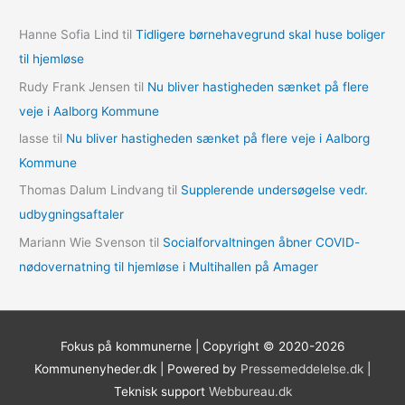
v
Hanne Sofia Lind
til
Tidligere børnehavegrund skal huse boliger
e
til hjemløse
r
Rudy Frank Jensen
til
Nu bliver hastigheden sænket på flere
veje i Aalborg Kommune
lasse
til
Nu bliver hastigheden sænket på flere veje i Aalborg
Kommune
Thomas Dalum Lindvang
til
Supplerende undersøgelse vedr.
udbygningsaftaler
Mariann Wie Svenson
til
Socialforvaltningen åbner COVID-
nødovernatning til hjemløse i Multihallen på Amager
Fokus på kommunerne | Copyright © 2020-2026
Kommunenyheder.dk | Powered by
Pressemeddelelse.dk
|
Teknisk support
Webbureau.dk