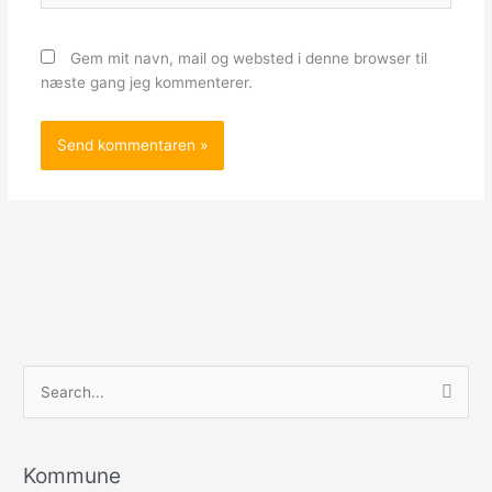
Gem mit navn, mail og websted i denne browser til
næste gang jeg kommenterer.
S
ø
g
e
Kommune