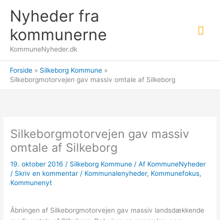
Gå
Nyheder fra
til
Hov
indholdet
kommunerne
KommuneNyheder.dk
Forside
Silkeborg Kommune
Silkeborgmotorvejen gav massiv omtale af Silkeborg
Silkeborgmotorvejen gav massiv
omtale af Silkeborg
19. oktober 2016
/
Silkeborg Kommune
/ Af
KommuneNyheder
/
Skriv en kommentar
/
Kommunalenyheder
,
Kommunefokus
,
Kommunenyt
Åbningen af Silkeborgmotorvejen gav massiv landsdækkende