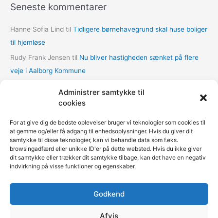
Seneste kommentarer
i
v
Hanne Sofia Lind
til
Tidligere børnehavegrund skal huse boliger
e
til hjemløse
r
Rudy Frank Jensen
til
Nu bliver hastigheden sænket på flere
veje i Aalborg Kommune
lasse
til
Nu bliver hastigheden sænket på flere veje i Aalborg
Administrer samtykke til
Kommune
cookies
Thomas Dalum Lindvang
til
Supplerende undersøgelse vedr.
For at give dig de bedste oplevelser bruger vi teknologier som cookies til
udbygningsaftaler
at gemme og/eller få adgang til enhedsoplysninger. Hvis du giver dit
samtykke til disse teknologier, kan vi behandle data som f.eks.
Mariann Wie Svenson
til
Socialforvaltningen åbner COVID-
browsingadfærd eller unikke ID'er på dette websted. Hvis du ikke giver
nødovernatning til hjemløse i Multihallen på Amager
dit samtykke eller trækker dit samtykke tilbage, kan det have en negativ
indvirkning på visse funktioner og egenskaber.
Godkend
Fokus på kommunerne | Copyright © 2020-2026
Kommunenyheder.dk | Powered by
Pressemeddelelse.dk
|
Afvis