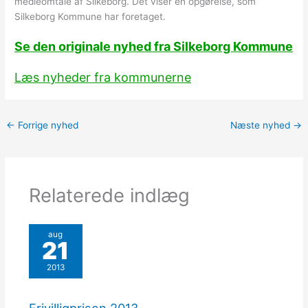
medieomtale af Silkeborg. Det viser en opgørelse, som
Silkeborg Kommune har foretaget.
Se den originale nyhed fra Silkeborg Kommune
Læs nyheder fra kommunerne
←
Forrige nyhed
Næste nyhed
→
Relaterede indlæg
aug
21
2013
Frivilligprisen 2013