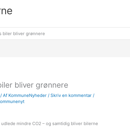
rne
biler bliver grønnere
ler bliver grønnere
/ Af
KommuneNyheder
/
Skriv en kommentar
/
Kommunenyt
 udlede mindre CO2 – og samtidig bliver bilerne