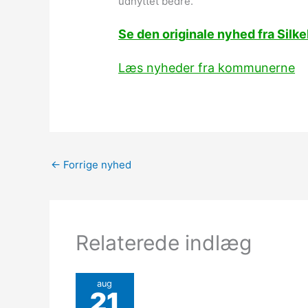
udnyttet bedre.
Se den originale nyhed fra Si
Læs nyheder fra kommunerne
←
Forrige nyhed
Relaterede indlæg
aug
21