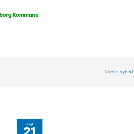
lkeborg Kommune
Næste nyhed
aug
21