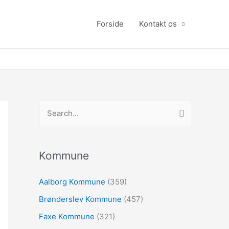
Forside
Kontakt os
S
ø
g
e
Kommune
f
Aalborg Kommune
(359)
t
Brønderslev Kommune
(457)
e
r
Faxe Kommune
(321)