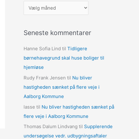
A
r
k
Seneste kommentarer
i
v
Hanne Sofia Lind
til
Tidligere
e
børnehavegrund skal huse boliger til
r
hjemløse
Rudy Frank Jensen
til
Nu bliver
hastigheden sænket på flere veje i
Aalborg Kommune
lasse
til
Nu bliver hastigheden sænket på
flere veje i Aalborg Kommune
Thomas Dalum Lindvang
til
Supplerende
undersøgelse vedr. udbygningsaftaler