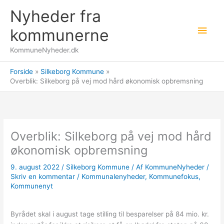
Gå
Nyheder fra
til
Hov
indholdet
kommunerne
KommuneNyheder.dk
Forside
Silkeborg Kommune
Overblik: Silkeborg på vej mod hård økonomisk opbremsning
Overblik: Silkeborg på vej mod hård
økonomisk opbremsning
9. august 2022
/
Silkeborg Kommune
/ Af
KommuneNyheder
/
Skriv en kommentar
/
Kommunalenyheder
,
Kommunefokus
,
Kommunenyt
Byrådet skal i august tage stilling til besparelser på 84 mio. kr.