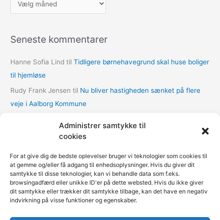
r
k
Seneste kommentarer
i
v
Hanne Sofia Lind
til
Tidligere børnehavegrund skal huse boliger
e
til hjemløse
r
Rudy Frank Jensen
til
Nu bliver hastigheden sænket på flere
veje i Aalborg Kommune
lasse
til
Nu bliver hastigheden sænket på flere veje i Aalborg
Administrer samtykke til
Kommune
cookies
Thomas Dalum Lindvang
til
Supplerende undersøgelse vedr.
For at give dig de bedste oplevelser bruger vi teknologier som cookies til
udbygningsaftaler
at gemme og/eller få adgang til enhedsoplysninger. Hvis du giver dit
samtykke til disse teknologier, kan vi behandle data som f.eks.
Mariann Wie Svenson
til
Socialforvaltningen åbner COVID-
browsingadfærd eller unikke ID'er på dette websted. Hvis du ikke giver
nødovernatning til hjemløse i Multihallen på Amager
dit samtykke eller trækker dit samtykke tilbage, kan det have en negativ
indvirkning på visse funktioner og egenskaber.