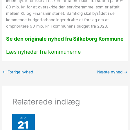
inden nytår for ikke at risikere at få en ’bøde’ fra staten på 60-
80 mio. kr. for at overskride den serviceramme, som er aftalt
mellem KL og Finansministeriet. Samtidig skal byrådet i de
kommende budgetforhandlinger drøfte et forslag om at
omprioritere 90 mio. kr. i kommunens budget fra 2023.
Se den originale nyhed fra Silkeborg Kommune
Læs nyheder fra kommunerne
←
Forrige nyhed
Næste nyhed
→
Relaterede indlæg
aug
21