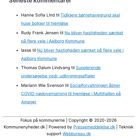
Seneste kommentarer
k
i
Hanne Sofia Lind
til
Tidligere børnehavegrund skal
v
huse boliger til hjemløse
e
Rudy Frank Jensen
til
Nu bliver hastigheden sænket
r
på flere veje i Aalborg Kommune
lasse
til
Nu bliver hastigheden sænket på flere veje i
Aalborg Kommune
Thomas Dalum Lindvang
til
Supplerende
undersøgelse vedr. udbygningsaftaler
Mariann Wie Svenson
til
Socialforvaltningen åbner
COVID-nødovernatning til hjemløse i Multihallen på
Amager
Fokus på kommunerne | Copyright © 2020-2026
Kommunenyheder.dk | Powered by
Pressemeddelelse.dk
| Teknisk
support
Webbureau.dk