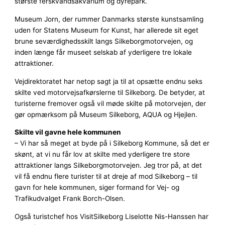
største ferskvandsakvarium og dyrepark.
Museum Jorn, der rummer Danmarks største kunstsamling
uden for Statens Museum for Kunst, har allerede sit eget
brune seværdighedsskilt langs Silkeborgmotorvejen, og
inden længe får museet selskab af yderligere tre lokale
attraktioner.
Vejdirektoratet har netop sagt ja til at opsætte endnu seks
skilte ved motorvejsafkørslerne til Silkeborg. De betyder, at
turisterne fremover også vil møde skilte på motorvejen, der
gør opmærksom på Museum Silkeborg, AQUA og Hjejlen.
Skilte vil gavne hele kommunen
– Vi har så meget at byde på i Silkeborg Kommune, så det er
skønt, at vi nu får lov at skilte med yderligere tre store
attraktioner langs Silkeborgmotorvejen. Jeg tror på, at det
vil få endnu flere turister til at dreje af mod Silkeborg – til
gavn for hele kommunen, siger formand for Vej- og
Trafikudvalget Frank Borch-Olsen.
Også turistchef hos VisitSilkeborg Liselotte Nis-Hanssen har