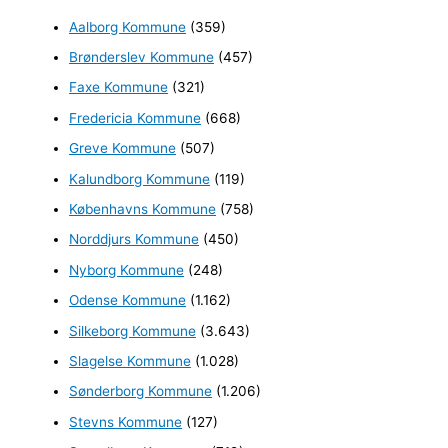
e
Aalborg Kommune
(359)
f
Brønderslev Kommune
(457)
t
e
Faxe Kommune
(321)
r
Fredericia Kommune
(668)
:
Greve Kommune
(507)
Kalundborg Kommune
(119)
Københavns Kommune
(758)
Norddjurs Kommune
(450)
Nyborg Kommune
(248)
Odense Kommune
(1.162)
Silkeborg Kommune
(3.643)
Slagelse Kommune
(1.028)
Sønderborg Kommune
(1.206)
Stevns Kommune
(127)