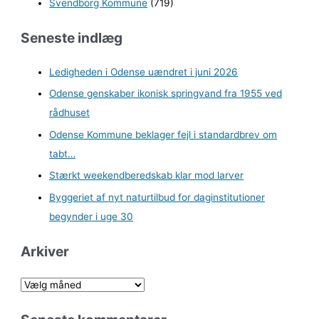
Svendborg Kommune
(719)
Seneste indlæg
Ledigheden i Odense uændret i juni 2026
Odense genskaber ikonisk springvand fra 1955 ved
rådhuset
Odense Kommune beklager fejl i standardbrev om
tabt…
Stærkt weekendberedskab klar mod larver
Byggeriet af nyt naturtilbud for daginstitutioner
begynder i uge 30
Arkiver
A
r