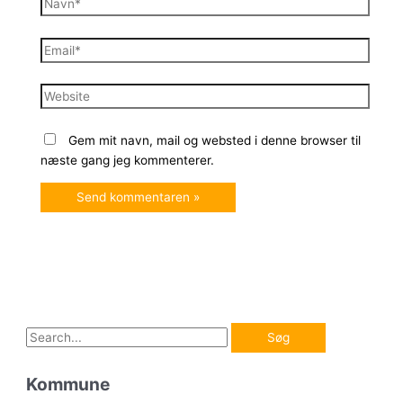
Navn*
Email*
Website
Gem mit navn, mail og websted i denne browser til
næste gang jeg kommenterer.
S
ø
Kommune
g