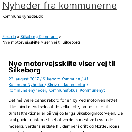
Nyheder fra kommunerne
Gå
til
KommuneNyheder.dk
indholdet
Hovedmenu
Forside
Silkeborg Kommune
Nye motorvejsskilte viser vej til Silkeborg
Nye motorvejsskilte viser vej til
Silkeborg
22. august 2017
/
Silkeborg Kommune
/ Af
KommuneNyheder
/
Skriv en kommentar
/
Kommunalenyheder
,
Kommunefokus
,
Kommunenyt
Det må være dansk rekord for en by ved motorvejsnettet.
Ikke mindre end seks af de velkendte, brune skilte til
turistattraktioner er på vej op langs Silkeborgmotorvejen. De
skal guide turisterne til et af verdens mest velbevarede
moselig, verdens ældste hjuldamper i drift og Nordeuropas