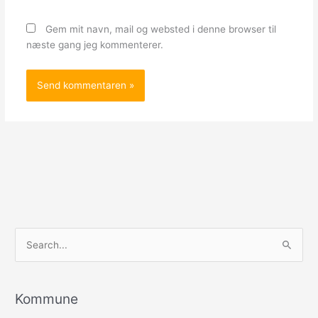
Gem mit navn, mail og websted i denne browser til
næste gang jeg kommenterer.
S
ø
g
e
Kommune
f