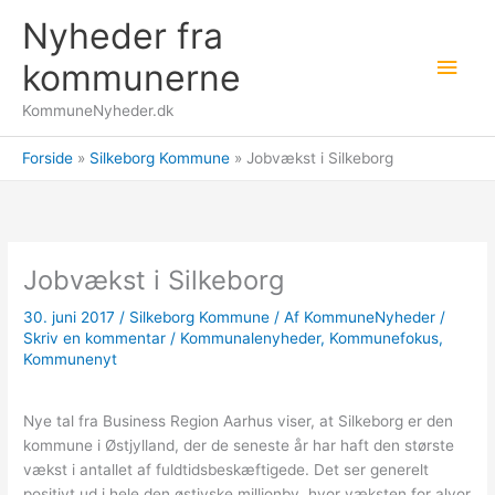
Gå
Nyheder fra
til
Hov
indholdet
kommunerne
KommuneNyheder.dk
Forside
Silkeborg Kommune
Jobvækst i Silkeborg
Jobvækst i Silkeborg
30. juni 2017
/
Silkeborg Kommune
/ Af
KommuneNyheder
/
Skriv en kommentar
/
Kommunalenyheder
,
Kommunefokus
,
Kommunenyt
Nye tal fra Business Region Aarhus viser, at Silkeborg er den
kommune i Østjylland, der de seneste år har haft den største
vækst i antallet af fuldtidsbeskæftigede. Det ser generelt
positivt ud i hele den østjyske millionby, hvor væksten for alvor