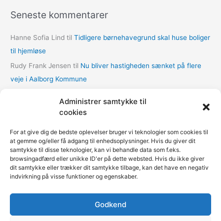
k
Seneste kommentarer
i
v
Hanne Sofia Lind
til
Tidligere børnehavegrund skal huse boliger
e
til hjemløse
r
Rudy Frank Jensen
til
Nu bliver hastigheden sænket på flere
veje i Aalborg Kommune
lasse
til
Nu bliver hastigheden sænket på flere veje i Aalborg
Administrer samtykke til
Kommune
cookies
Thomas Dalum Lindvang
til
Supplerende undersøgelse vedr.
For at give dig de bedste oplevelser bruger vi teknologier som cookies til
udbygningsaftaler
at gemme og/eller få adgang til enhedsoplysninger. Hvis du giver dit
samtykke til disse teknologier, kan vi behandle data som f.eks.
Mariann Wie Svenson
til
Socialforvaltningen åbner COVID-
browsingadfærd eller unikke ID'er på dette websted. Hvis du ikke giver
nødovernatning til hjemløse i Multihallen på Amager
dit samtykke eller trækker dit samtykke tilbage, kan det have en negativ
indvirkning på visse funktioner og egenskaber.
Godkend
Fokus på kommunerne | Copyright © 2020-2026
Kommunenyheder.dk | Powered by
Pressemeddelelse.dk
|