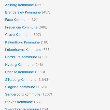
Aalborg Kommune
(359)
t
e
Brønderslev Kommune
(457)
r
Faxe Kommune
(321)
:
Fredericia Kommune
(668)
Greve Kommune
(507)
Kalundborg Kommune
(119)
Københavns Kommune
(758)
Norddjurs Kommune
(450)
Nyborg Kommune
(248)
Odense Kommune
(1.163)
Silkeborg Kommune
(3.643)
Slagelse Kommune
(1.028)
Sønderborg Kommune
(1.207)
Stevns Kommune
(127)
Svendborg Kommune
(719)