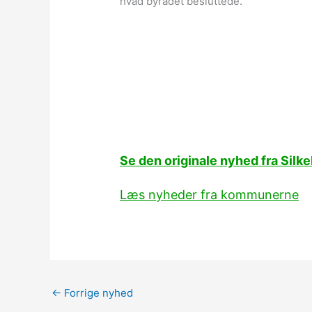
hvad byrådet besluttede.
Se den originale nyhed fra Si
Læs nyheder fra kommunerne
←
Forrige nyhed