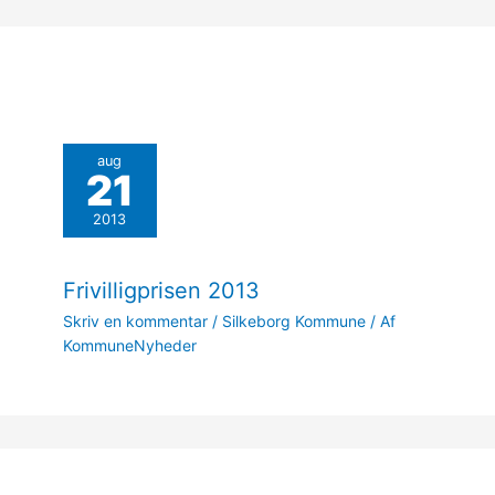
aug
21
2013
Frivilligprisen 2013
Skriv en kommentar
/
Silkeborg Kommune
/ Af
KommuneNyheder