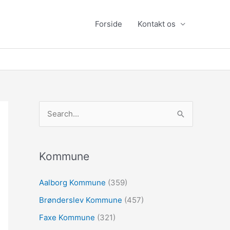
Forside
Kontakt os
S
ø
g
e
Kommune
f
Aalborg Kommune
(359)
t
Brønderslev Kommune
(457)
e
r
Faxe Kommune
(321)