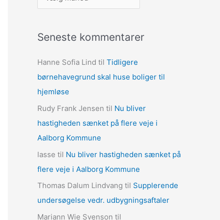
r
k
Seneste kommentarer
i
v
Hanne Sofia Lind
til
Tidligere
e
børnehavegrund skal huse boliger til
r
hjemløse
Rudy Frank Jensen
til
Nu bliver
hastigheden sænket på flere veje i
Aalborg Kommune
lasse
til
Nu bliver hastigheden sænket på
flere veje i Aalborg Kommune
Thomas Dalum Lindvang
til
Supplerende
undersøgelse vedr. udbygningsaftaler
Mariann Wie Svenson
til