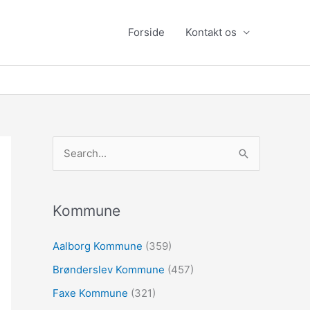
Forside
Kontakt os
S
ø
g
e
Kommune
f
Aalborg Kommune
(359)
t
Brønderslev Kommune
(457)
e
r
Faxe Kommune
(321)