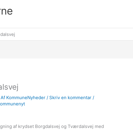
rne
dalsvej
lsvej
 Af
KommuneNyheder
/
Skriv en kommentar
/
Kommunenyt
ygning af krydset Borgdalsvej og Tværdalsvej med