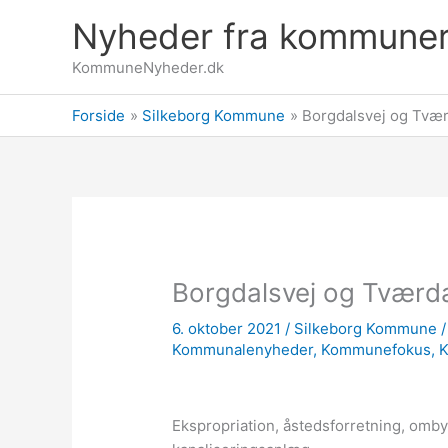
Gå
Nyheder fra kommune
til
indholdet
KommuneNyheder.dk
Forside
Silkeborg Kommune
Borgdalsvej og Tvær
Borgdalsvej og Tværda
6. oktober 2021
/
Silkeborg Kommune
/
Kommunalenyheder
,
Kommunefokus
,
Ekspropriation, åstedsforretning, omb