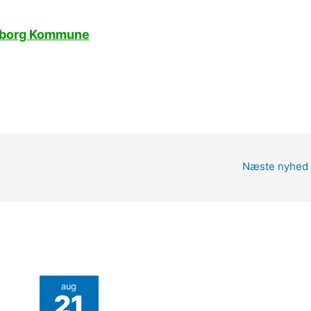
lkeborg Kommune
Næste nyhed
aug
21