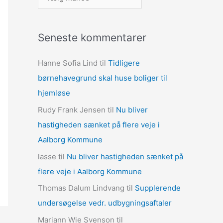
r
k
Seneste kommentarer
i
v
Hanne Sofia Lind
til
Tidligere
e
børnehavegrund skal huse boliger til
r
hjemløse
Rudy Frank Jensen
til
Nu bliver
hastigheden sænket på flere veje i
Aalborg Kommune
lasse
til
Nu bliver hastigheden sænket på
flere veje i Aalborg Kommune
Thomas Dalum Lindvang
til
Supplerende
undersøgelse vedr. udbygningsaftaler
Mariann Wie Svenson
til