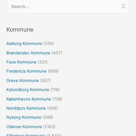
S
ø
g
e
Kommune
f
Aalborg Kommune
(359)
t
e
Brønderslev Kommune
(457)
r
Faxe Kommune
(321)
:
Fredericia Kommune
(668)
Greve Kommune
(507)
Kalundborg Kommune
(119)
Københavns Kommune
(758)
Norddjurs Kommune
(450)
Nyborg Kommune
(248)
Odense Kommune
(1.162)
Silkeborg Kommune
(3.643)