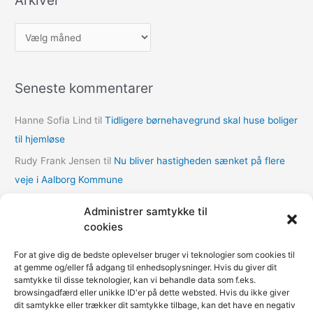
Arkiver
A
r
k
Seneste kommentarer
i
v
Hanne Sofia Lind
til
Tidligere børnehavegrund skal huse boliger
e
til hjemløse
r
Rudy Frank Jensen
til
Nu bliver hastigheden sænket på flere
veje i Aalborg Kommune
lasse
til
Nu bliver hastigheden sænket på flere veje i Aalborg
Administrer samtykke til
Kommune
cookies
Thomas Dalum Lindvang
til
Supplerende undersøgelse vedr.
For at give dig de bedste oplevelser bruger vi teknologier som cookies til
udbygningsaftaler
at gemme og/eller få adgang til enhedsoplysninger. Hvis du giver dit
samtykke til disse teknologier, kan vi behandle data som f.eks.
Mariann Wie Svenson
til
Socialforvaltningen åbner COVID-
browsingadfærd eller unikke ID'er på dette websted. Hvis du ikke giver
nødovernatning til hjemløse i Multihallen på Amager
dit samtykke eller trækker dit samtykke tilbage, kan det have en negativ