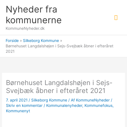
Gå
Nyheder fra
til
Hov
indholdet
kommunerne
KommuneNyheder.dk
Forside
Silkeborg Kommune
Børnehuset Langdalshøjen i Sejs-Svejbæk åbner i efteråret
2021
Børnehuset Langdalshøjen i Sejs-
Svejbæk åbner i efteråret 2021
7. april 2021
/
Silkeborg Kommune
/ Af
KommuneNyheder
/
Skriv en kommentar
/
Kommunalenyheder
,
Kommunefokus
,
Kommunenyt