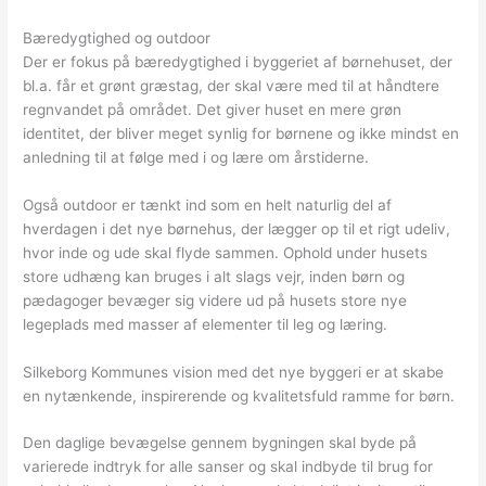
Bæredygtighed og outdoor
Der er fokus på bæredygtighed i byggeriet af børnehuset, der
bl.a. får et grønt græstag, der skal være med til at håndtere
regnvandet på området. Det giver huset en mere grøn
identitet, der bliver meget synlig for børnene og ikke mindst en
anledning til at følge med i og lære om årstiderne.
Også outdoor er tænkt ind som en helt naturlig del af
hverdagen i det nye børnehus, der lægger op til et rigt udeliv,
hvor inde og ude skal flyde sammen. Ophold under husets
store udhæng kan bruges i alt slags vejr, inden børn og
pædagoger bevæger sig videre ud på husets store nye
legeplads med masser af elementer til leg og læring.
Silkeborg Kommunes vision med det nye byggeri er at skabe
en nytænkende, inspirerende og kvalitetsfuld ramme for børn.
Den daglige bevægelse gennem bygningen skal byde på
varierede indtryk for alle sanser og skal indbyde til brug for