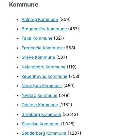
Kommune
g
e
Aalborg Kommune
(359)
f
Brønderslev Kommune
(457)
t
e
Faxe Kommune
(321)
r
Fredericia Kommune
(668)
:
Greve Kommune
(507)
Kalundborg Kommune
(119)
Københavns Kommune
(758)
Norddjurs Kommune
(450)
Nyborg Kommune
(248)
Odense Kommune
(1.162)
Silkeborg Kommune
(3.643)
Slagelse Kommune
(1.028)
Sønderborg Kommune
(1.207)