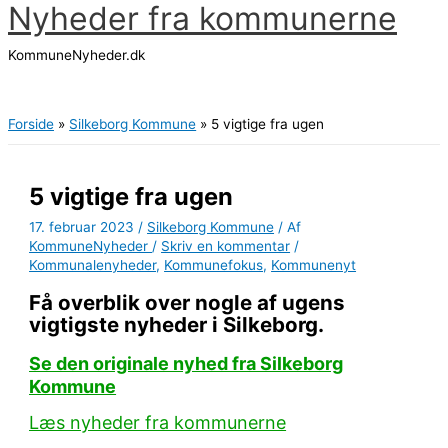
Nyheder fra kommunerne
Gå
til
KommuneNyheder.dk
indholdet
Hovedmenu
Forside
Silkeborg Kommune
5 vigtige fra ugen
5 vigtige fra ugen
17. februar 2023
/
Silkeborg Kommune
/ Af
KommuneNyheder
/
Skriv en kommentar
/
Kommunalenyheder
,
Kommunefokus
,
Kommunenyt
Få overblik over nogle af ugens
vigtigste nyheder i Silkeborg.
Se den originale nyhed fra Silkeborg
Kommune
Læs nyheder fra kommunerne