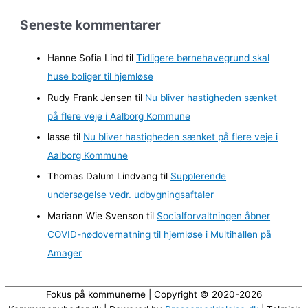
r
Seneste kommentarer
k
i
Hanne Sofia Lind
til
Tidligere børnehavegrund skal
v
huse boliger til hjemløse
e
Rudy Frank Jensen
til
Nu bliver hastigheden sænket
r
på flere veje i Aalborg Kommune
lasse
til
Nu bliver hastigheden sænket på flere veje i
Aalborg Kommune
Thomas Dalum Lindvang
til
Supplerende
undersøgelse vedr. udbygningsaftaler
Mariann Wie Svenson
til
Socialforvaltningen åbner
COVID-nødovernatning til hjemløse i Multihallen på
Amager
Fokus på kommunerne | Copyright © 2020-2026