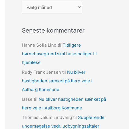
A
r
k
Seneste kommentarer
i
v
Hanne Sofia Lind
til
Tidligere
e
børnehavegrund skal huse boliger til
r
hjemløse
Rudy Frank Jensen
til
Nu bliver
hastigheden sænket på flere veje i
Aalborg Kommune
lasse
til
Nu bliver hastigheden sænket på
flere veje i Aalborg Kommune
Thomas Dalum Lindvang
til
Supplerende
undersøgelse vedr. udbygningsaftaler