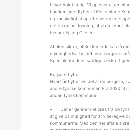
bliver holdt nede. Vi oplever at en min
bandemiljøet flytter til Kerteminde 
og vanskeligt at oprette vores eget spe
det en oplagt løsning, at vi nu køber
Kasper Ejsing Olesen
Aftalen sikrer, at Kerteminde kan få r
myndighedsarbejdet med borgere i målg
Specialenhedens særlige beskæftigels
Borgere flytter
Hvert år flytter en del af de borgere, s
andre fynske kommuner. Fra 2020 til i d
anden fynsk kommune.
– Det er gennem et pres fra de fynske 
at give os mulighed for at videregive 
kommunerne. Med den her aftale sikrer