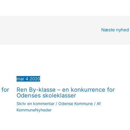
Næste nyhed
mar
4
2020
 for
Ren By-klasse – en konkurrence for
Odenses skoleklasser
Skriv en kommentar
/
Odense Kommune
/ Af
KommuneNyheder