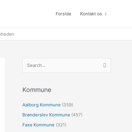
Forside
Kontakt os
enheden
S
ø
g
e
Kommune
f
Aalborg Kommune
(359)
t
Brønderslev Kommune
(457)
e
r
Faxe Kommune
(321)