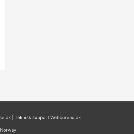
se.dk
| Teknisk support
Webbureau.dk
n Norway