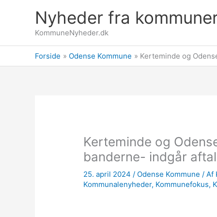
Gå
Nyheder fra kommune
til
indholdet
KommuneNyheder.dk
Forside
Odense Kommune
Kerteminde og Odense
Kerteminde og Odense
banderne- indgår aft
25. april 2024
/
Odense Kommune
/ Af
Kommunalenyheder
,
Kommunefokus
,