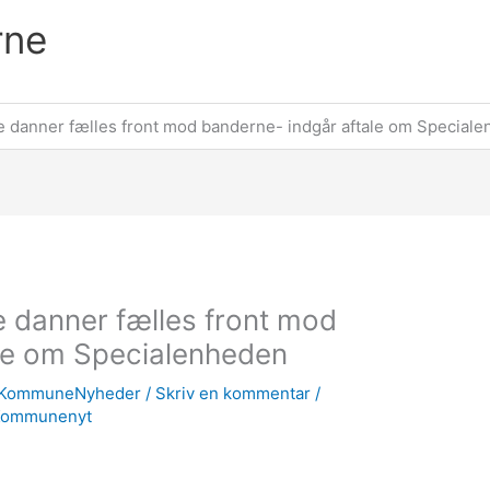
rne
 danner fælles front mod banderne- indgår aftale om Special
 danner fælles front mod
ale om Specialenheden
KommuneNyheder
/
Skriv en kommentar
/
Kommunenyt