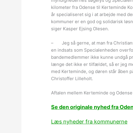
myndighedernes søgelys og Specialenhe
kilometer fra Odense til Kerteminde
år specialiseret sig i at arbejde med d
kommuner er en god og solidarisk løsni
siger Kasper Ejsing Olesen.
– Jeg så gerne, at man fra Christiansb
en indsats som Specialenheden overf
bandemedlemmer ikke kunne undgå pres
længe det ikke er tilfældet, så er jeg 
med Kerteminde, og døren står åben på
Christoffer Lilleholt.
Aftalen mellem Kerteminde og Odense
Se den originale nyhed fra Od
Læs nyheder fra kommunerne