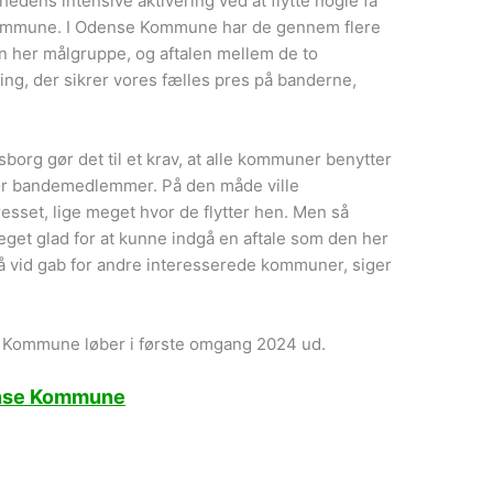
dens intensive aktivering ved at flytte nogle få
 Kommune. I Odense Kommune har de gennem flere
en her målgruppe, og aftalen mellem de to
ng, der sikrer vores fælles pres på banderne,
org gør det til et krav, at alle kommuner benytter
or bandemedlemmer. På den måde ville
set, lige meget hvor de flytter hen. Men så
meget glad for at kunne indgå en aftale som den her
 vid gab for andre interesserede kommuner, siger
 Kommune løber i første omgang 2024 ud.
ense Kommune