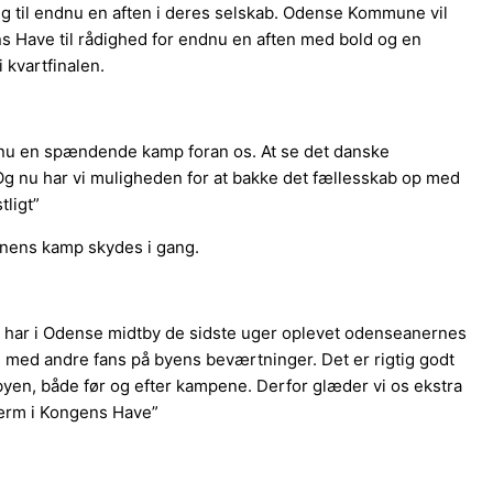
ig til endnu en aften i deres selskab. Odense Kommune vil
ns Have til rådighed for endnu en aften med bold og en
kvartfinalen.
ndnu en spændende kamp foran os. At se det danske
Og nu har vi muligheden for at bakke det fællesskab op med
ligt”
tenens kamp skydes i gang.
vi har i Odense midtby de sidste uger oplevet odenseanernes
 med andre fans på byens beværtninger. Det er rigtig godt
byen, både før og efter kampene. Derfor glæder vi os ekstra
ærm i Kongens Have”