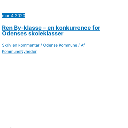
mar
4
2020
Ren By-klasse – en konkurrence for
Odenses skoleklasser
Skriv en kommentar
/
Odense Kommune
/ Af
KommuneNyheder