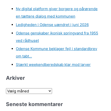
Ny digital platform giver borgere og pårørende
en tættere dialog med kommunen
Ledigheden i Odense uændret i juni 2026
Odense genskaber ikonisk springvand fra 1955
ved rådhuset
Odense Kommune beklager fejl i standardbrev
om tabt…
Stærkt weekendberedskab klar mod larver
Arkiver
A
r
Seneste kommentarer
k