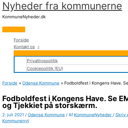
Nyheder fra kommunerne
Gå
til
KommuneNyheder.dk
indholdet
Hovedmenu
Forside
Kontakt os
Privatlivspolitik
Cookiepolitik (EU)
Forside
Odense Kommune
Fodboldfest i Kongens Have. S
Fodboldfest i Kongens Have. Se E
og Tjekkiet på storskærm.
2. juli 2021
/
Odense Kommune
/ Af
KommuneNyheder
/
Skriv
Kommunenyt