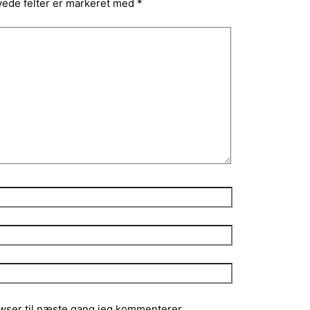
ede felter er markeret med
*
wser til næste gang jeg kommenterer.