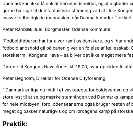
Danmark kan ikke få nok af herrelandsholdet, og alle glæder s
gerne bidrage til den fantastiske stemning ved at stille Konge
masse fodboldglade mennesker, når Danmark møder Tjekkiet i 
Peter Rahbæk Juel, Borgmester, Odense Kommune;
“Fodboldfeberen har for alvor ramt os danskere, og vi har e
fodboldlandshold gå på banen giver en følelse af fællesskab. 
storskærm i Kongens Have – så bliver det ikke meget mere fest
Dørene til Kongens Have åbnes kl. 16:00, hvor optakten til af
Peter Bøgholm, Direktør for Odense Cityforening:
” Danmark er lige nu midt i et vaskeægte fodboldeventyr, og 
store lyst til at se og mærke stemningen ved Danmarks kampe
for hele midtbyen, fordi odenseanerne også bruger resten af 
meget og bakker naturligvis op om lørdagens kamp på storsk
Praktik: