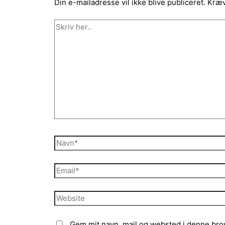
Din e-mailadresse vil ikke blive publiceret.
Kræv
Skriv
her..
Navn*
Email*
Website
Gem mit navn, mail og websted i denne bro