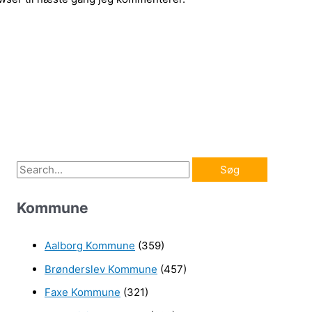
S
ø
Kommune
g
e
Aalborg Kommune
(359)
f
Brønderslev Kommune
(457)
t
e
Faxe Kommune
(321)