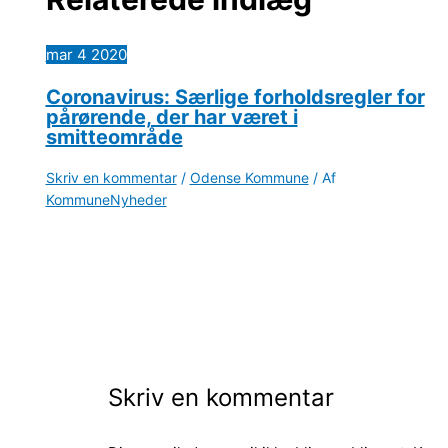
mar
4
2020
Coronavirus: Særlige forholdsregler for
pårørende, der har været i
smitteområde
Skriv en kommentar
/
Odense Kommune
/ Af
KommuneNyheder
Skriv en kommentar