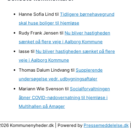
k
i
Hanne Sofia Lind
til
Tidligere børnehavegrund
v
skal huse boliger til hjemløse
e
Rudy Frank Jensen
til
Nu bliver hastigheden
r
sænket på flere veje i Aalborg Kommune
lasse
til
Nu bliver hastigheden sænket på flere
veje i Aalborg Kommune
Thomas Dalum Lindvang
til
Supplerende
undersøgelse vedr. udbygningsaftaler
Mariann Wie Svenson
til
Socialforvaltningen
åbner COVID-nødovernatning til hjemløse i
Multihallen på Amager
-2026 Kommunenyheder.dk | Powered by
Pressemeddelelse.dk
|