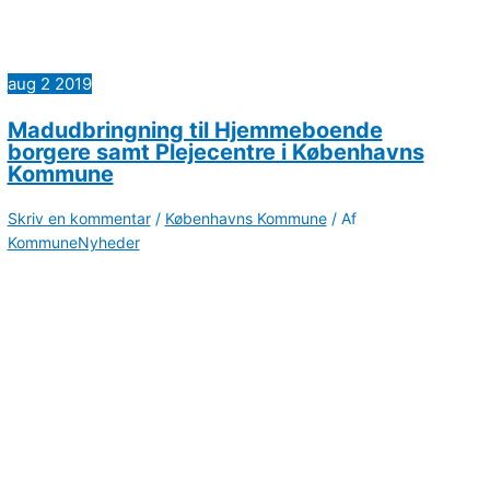
aug
2
2019
Madudbringning til Hjemmeboende
borgere samt Plejecentre i Københavns
Kommune
Skriv en kommentar
/
Københavns Kommune
/ Af
KommuneNyheder