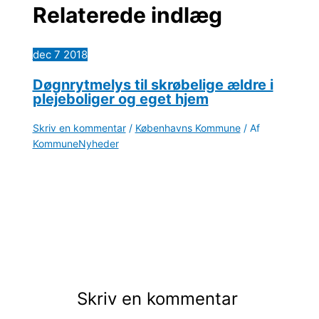
Relaterede indlæg
dec
7
2018
Døgnrytmelys til skrøbelige ældre i
plejeboliger og eget hjem
Skriv en kommentar
/
Københavns Kommune
/ Af
KommuneNyheder
Skriv en kommentar