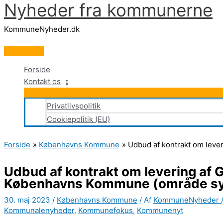
Nyheder fra kommunerne
Gå
til
KommuneNyheder.dk
indholdet
Hovedmenu
Forside
Kontakt os
Privatlivspolitik
Cookiepolitik (EU)
Forside
Københavns Kommune
Udbud af kontrakt om leve
Udbud af kontrakt om levering af G
Københavns Kommune (område s
30. maj 2023
/
Københavns Kommune
/ Af
KommuneNyheder
Kommunalenyheder
,
Kommunefokus
,
Kommunenyt