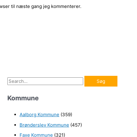
wser til næste gang jeg kommenterer.
S
ø
Kommune
g
e
Aalborg Kommune
(359)
f
Brønderslev Kommune
(457)
t
e
Faxe Kommune
(321)