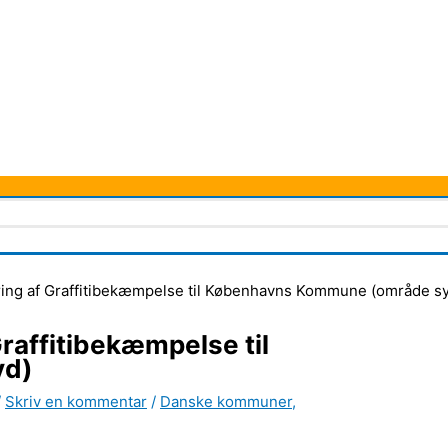
ring af Graffitibekæmpelse til Københavns Kommune (område s
raffitibekæmpelse til
yd)
/
Skriv en kommentar
/
Danske kommuner
,