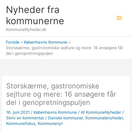
Gå
Nyheder fra
til
Hov
indholdet
kommunerne
KommuneNyheder.dk
Forside
Københavns Kommune
Storskærme, gastronomiske sejlture og mere: 16 ansøgere får
del i genopretningspuljen
Storskærme, gastronomiske
sejlture og mere: 16 ansøgere får
del i genopretningspuljen
16. juni 2021
/
Københavns Kommune
/ Af
KommuneNyheder
/
Skriv en kommentar
/
Danske kommuner
,
Kommunalenyheder
,
Kommunefokus
,
Kommunenyt