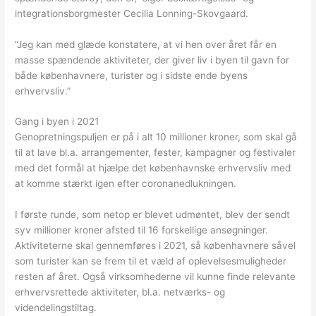
integrationsborgmester Cecilia Lonning-Skovgaard.
”Jeg kan med glæde konstatere, at vi hen over året får en
masse spændende aktiviteter, der giver liv i byen til gavn for
både københavnere, turister og i sidste ende byens
erhvervsliv.”
Gang i byen i 2021
Genopretningspuljen er på i alt 10 millioner kroner, som skal gå
til at lave bl.a. arrangementer, fester, kampagner og festivaler
med det formål at hjælpe det københavnske erhvervsliv med
at komme stærkt igen efter coronanedlukningen.
I første runde, som netop er blevet udmøntet, blev der sendt
syv millioner kroner afsted til 16 forskellige ansøgninger.
Aktiviteterne skal gennemføres i 2021, så københavnere såvel
som turister kan se frem til et væld af oplevelsesmuligheder
resten af året. Også virksomhederne vil kunne finde relevante
erhvervsrettede aktiviteter, bl.a. netværks- og
videndelingstiltag.