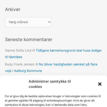
Arkiver
A
r
k
Seneste kommentarer
i
v
Hanne Sofia Lind
til
Tidligere børnehavegrund skal huse boliger
e
til hjemløse
r
Rudy Frank Jensen
til
Nu bliver hastigheden sænket på flere
veje i Aalborg Kommune
lasse
til
Nu bliver hastigheden sænket på flere veje i Aalborg
Administrer samtykke til
Kommune
cookies
Thomas Dalum Lindvang
til
Supplerende undersøgelse vedr.
For at give dig de bedste oplevelser bruger vi teknologier som cookies til
udbygningsaftaler
at gemme og/eller få adgang til enhedsoplysninger. Hvis du giver dit
samtykke til disse teknologier, kan vi behandle data som f.eks.
Mariann Wie Svenson
til
Socialforvaltningen åbner COVID-