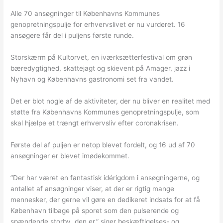
Alle 70 ansøgninger til Københavns Kommunes
genopretningspulje for erhvervslivet er nu vurderet. 16
ansøgere får del i puljens første runde.
Storskærm på Kultorvet, en iværksætterfestival om grøn
bæredygtighed, skattejagt og skievent på Amager, jazz i
Nyhavn og Københavns gastronomi set fra vandet.
Det er blot nogle af de aktiviteter, der nu bliver en realitet med
støtte fra Københavns Kommunes genopretningspulje, som
skal hjælpe et trængt erhvervsliv efter coronakrisen.
Første del af puljen er netop blevet fordelt, og 16 ud af 70
ansøgninger er blevet imødekommet.
”Der har været en fantastisk idérigdom i ansøgningerne, og
antallet af ansøgninger viser, at der er rigtig mange
mennesker, der gerne vil gøre en dedikeret indsats for at få
København tilbage på sporet som den pulserende og
spændende storby, den er,” siger beskæftigelses- og