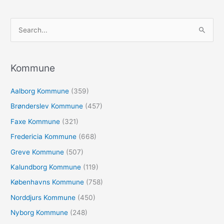
S
ø
g
e
Kommune
f
Aalborg Kommune
(359)
t
e
Brønderslev Kommune
(457)
r
Faxe Kommune
(321)
:
Fredericia Kommune
(668)
Greve Kommune
(507)
Kalundborg Kommune
(119)
Københavns Kommune
(758)
Norddjurs Kommune
(450)
Nyborg Kommune
(248)