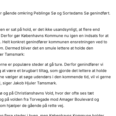
g for gående omkring Peblinge Sø og Sortedams Sø genindført.
n er sat på hold, er det ikke usandsynligt, at flere end
on. Derfor gør Københavns Kommune nu igen en indsats for at
. Helt konkret genindfører kommunen ensretningen ved to
n. Dermed bliver det en smule lettere at holde den
ler Tamsmark:
ne er populære steder at gå ture. Derfor genindfører vi
at være et brugbart tiltag, som gjorde det lettere at holde
e vælger at søge udendørs i den kommende tid, vil vi gerne
l, siger Jakob Hjuler Tamsmark.
 og på Christianshavns Vold, hvor der ofte ses tæt
 og på volden fra Torvegade mod Amager Boulevard og
som hjælper de gående på rette vej.
tning flere steder i byen, men Københavns Kommune holder