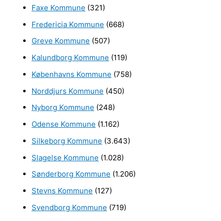
e
Faxe Kommune
(321)
r
Fredericia Kommune
(668)
:
Greve Kommune
(507)
Kalundborg Kommune
(119)
Københavns Kommune
(758)
Norddjurs Kommune
(450)
Nyborg Kommune
(248)
Odense Kommune
(1.162)
Silkeborg Kommune
(3.643)
Slagelse Kommune
(1.028)
Sønderborg Kommune
(1.206)
Stevns Kommune
(127)
Svendborg Kommune
(719)