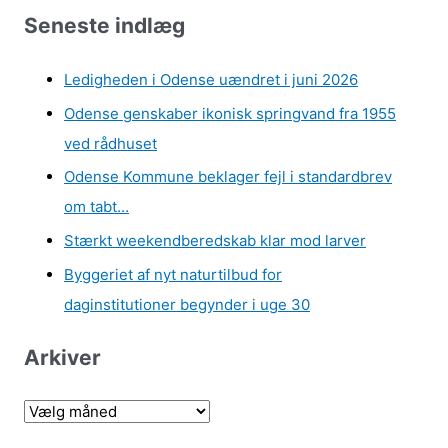
Seneste indlæg
Ledigheden i Odense uændret i juni 2026
Odense genskaber ikonisk springvand fra 1955
ved rådhuset
Odense Kommune beklager fejl i standardbrev
om tabt…
Stærkt weekendberedskab klar mod larver
Byggeriet af nyt naturtilbud for
daginstitutioner begynder i uge 30
Arkiver
A
r