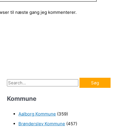
wser til næste gang jeg kommenterer.
S
ø
Kommune
g
e
Aalborg Kommune
(359)
f
Brønderslev Kommune
(457)
t