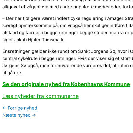
alligevel et vågent øje med andre populære mødesteder, fort
– Der har tidligere været indført cykelregulering i Amager S
særligt opmærksomme på, om vi også her skal genindføre tiltag
afstand og færdes i begge retninger begge steder, men vi er pa
siger Jakob Hjuler Tamsmark.
Ensretningen gælder ikke rundt om Sankt Jørgens Sø, hvor i
central cykelrute i begge retninger. Hvis der viser sig et stort 
Jørgens Sø også, men for nuværende vurderes det, at ruten omkr
til gåture.
Se den originale nyhed fra Københavns Kommune
Læs nyheder fra kommunerne
←
Forrige nyhed
Næste nyhed
→