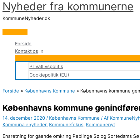
Nyheder fra kommunerne
Gå
til
KommuneNyheder.dk
indholdet
Hovedmenu
Forside
Kontakt os
Privatlivspolitik
Cookiepolitik (EU)
Forside
Københavns Kommune
Københavns kommune geni
Københavns kommune genindfører
14. december 2020
/
Københavns Kommune
/ Af
KommuneNy
Kommunalenyheder
,
Kommunefokus
,
Kommunenyt
Ensretning for gående omkring Peblinge Sø og Sortedams Sø 