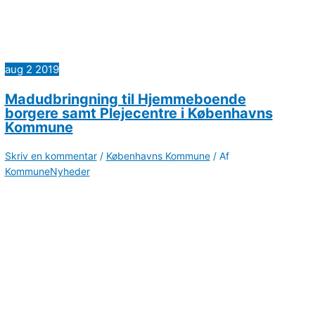
aug
2
2019
Madudbringning til Hjemmeboende
borgere samt Plejecentre i Københavns
Kommune
Skriv en kommentar
/
Københavns Kommune
/ Af
KommuneNyheder