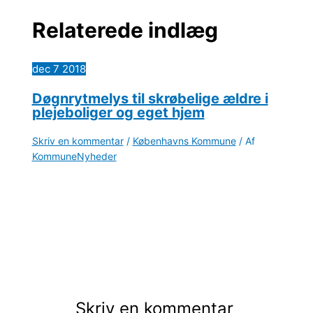
Relaterede indlæg
dec
7
2018
Døgnrytmelys til skrøbelige ældre i
plejeboliger og eget hjem
Skriv en kommentar
/
Københavns Kommune
/ Af
KommuneNyheder
Skriv en kommentar