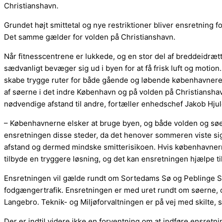
Christianshavn.
Grundet højt smittetal og nye restriktioner bliver ensretnin
Det samme gælder for volden på Christianshavn.
Når fitnesscentrene er lukkede, og en stor del af breddeidrætte
sædvanligt bevæger sig ud i byen for at få frisk luft og moti
skabe trygge ruter for både gående og løbende københavnere
af søerne i det indre København og på volden på Christianshav
nødvendige afstand til andre, fortæller enhedschef Jakob Hju
– Københavnerne elsker at bruge byen, og både volden og søer
ensretningen disse steder, da det henover sommeren viste sig 
afstand og dermed mindske smitterisikoen. Hvis københavnern
tilbyde en tryggere løsning, og det kan ensretningen hjælpe ti
Ensretningen vil gælde rundt om Sortedams Sø og Peblinge Sø
fodgængertrafik. Ensretningen er med uret rundt om søerne,
Langebro. Teknik- og Miljøforvaltningen er på vej med skilte, 
Der er indtil videre ikke en forventning om at indføre ensre