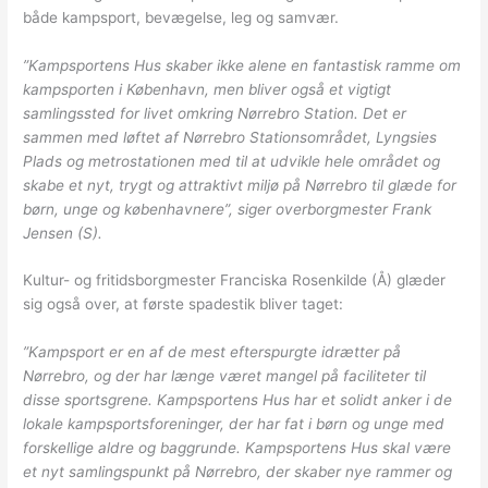
både kampsport, bevægelse, leg og samvær.
”Kampsportens Hus skaber ikke alene en fantastisk ramme om
kampsporten i København, men bliver også et vigtigt
samlingssted for livet omkring Nørrebro Station. Det er
sammen med løftet af Nørrebro Stationsområdet, Lyngsies
Plads og metrostationen med til at udvikle hele området og
skabe et nyt, trygt og attraktivt miljø på Nørrebro til glæde for
børn, unge og københavnere”, siger overborgmester Frank
Jensen (S).
Kultur- og fritidsborgmester Franciska Rosenkilde (Å) glæder
sig også over, at første spadestik bliver taget:
”Kampsport er en af de mest efterspurgte idrætter på
Nørrebro, og der har længe været mangel på faciliteter til
disse sportsgrene. Kampsportens Hus har et solidt anker i de
lokale kampsportsforeninger, der har fat i børn og unge med
forskellige aldre og baggrunde. Kampsportens Hus skal være
et nyt samlingspunkt på Nørrebro, der skaber nye rammer og