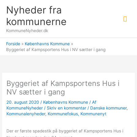
Gå
Nyheder fra
til
Hov
indholdet
kommunerne
KommuneNyheder.dk
Forside
Københavns Kommune
Byggeriet af Kampsportens Hus i NV sætter i gang
Byggeriet af Kampsportens Hus i
NV sætter i gang
20. august 2020
/
Københavns Kommune
/ Af
KommuneNyheder
/
Skriv en kommentar
/
Danske kommuner
,
Kommunalenyheder
,
Kommunefokus
,
Kommunenyt
Der er første spadestik på byggeriet af Kampsportens Hus i