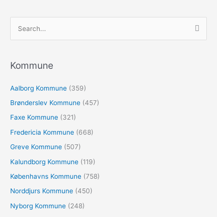
S
ø
g
e
Kommune
f
Aalborg Kommune
(359)
t
e
Brønderslev Kommune
(457)
r
Faxe Kommune
(321)
:
Fredericia Kommune
(668)
Greve Kommune
(507)
Kalundborg Kommune
(119)
Københavns Kommune
(758)
Norddjurs Kommune
(450)
Nyborg Kommune
(248)