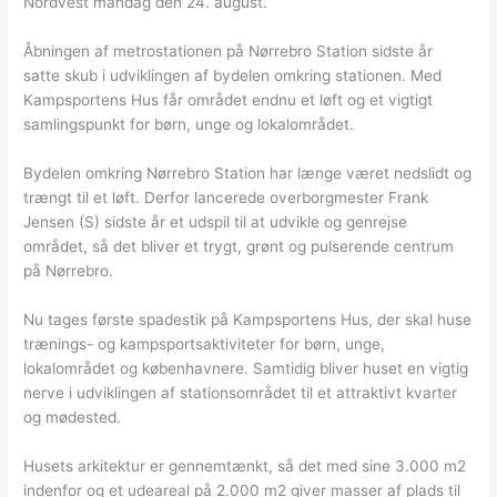
Nordvest mandag den 24. august.
Åbningen af metrostationen på Nørrebro Station sidste år
satte skub i udviklingen af bydelen omkring stationen. Med
Kampsportens Hus får området endnu et løft og et vigtigt
samlingspunkt for børn, unge og lokalområdet.
Bydelen omkring Nørrebro Station har længe været nedslidt og
trængt til et løft. Derfor lancerede overborgmester Frank
Jensen (S) sidste år et udspil til at udvikle og genrejse
området, så det bliver et trygt, grønt og pulserende centrum
på Nørrebro.
Nu tages første spadestik på Kampsportens Hus, der skal huse
trænings- og kampsportsaktiviteter for børn, unge,
lokalområdet og københavnere. Samtidig bliver huset en vigtig
nerve i udviklingen af stationsområdet til et attraktivt kvarter
og mødested.
Husets arkitektur er gennemtænkt, så det med sine 3.000 m2
indenfor og et udeareal på 2.000 m2 giver masser af plads til