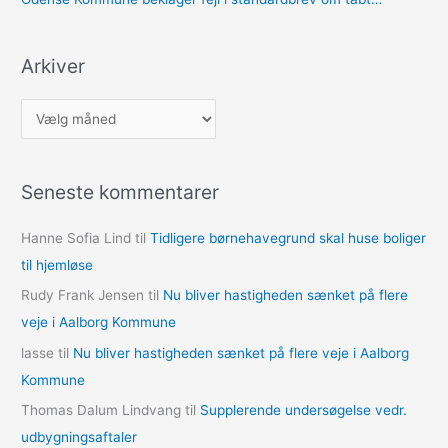
Arkiver
A
r
k
Seneste kommentarer
i
v
Hanne Sofia Lind
til
Tidligere børnehavegrund skal huse boliger
e
til hjemløse
r
Rudy Frank Jensen
til
Nu bliver hastigheden sænket på flere
veje i Aalborg Kommune
lasse
til
Nu bliver hastigheden sænket på flere veje i Aalborg
Kommune
Thomas Dalum Lindvang
til
Supplerende undersøgelse vedr.
udbygningsaftaler