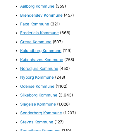
Aalborg Kommune
(359)
f
Brønderslev Kommune
(457)
t
e
Faxe Kommune
(321)
r
Fredericia Kommune
(668)
:
Greve Kommune
(507)
Kalundborg Kommune
(119)
Københavns Kommune
(758)
Norddjurs Kommune
(450)
Nyborg Kommune
(248)
Odense Kommune
(1.162)
Silkeborg Kommune
(3.643)
Slagelse Kommune
(1.028)
Sønderborg Kommune
(1.207)
Stevns Kommune
(127)
Svendborg Kommune
(719)