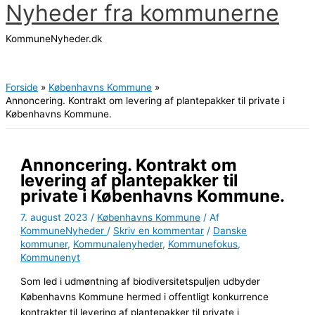
Nyheder fra kommunerne
Gå
til
KommuneNyheder.dk
indholdet
Hovedmenu
Forside
Københavns Kommune
Annoncering. Kontrakt om levering af plantepakker til private i
Københavns Kommune.
Annoncering. Kontrakt om
levering af plantepakker til
private i Københavns Kommune.
7. august 2023
/
Københavns Kommune
/ Af
KommuneNyheder
/
Skriv en kommentar
/
Danske
kommuner
,
Kommunalenyheder
,
Kommunefokus
,
Kommunenyt
Som led i udmøntning af biodiversitetspuljen udbyder
Københavns Kommune hermed i offentligt konkurrence
kontrakter til levering af plantepakker til private i