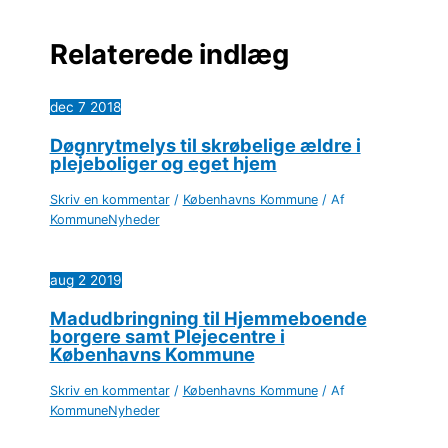
Relaterede indlæg
dec
7
2018
Døgnrytmelys til skrøbelige ældre i
plejeboliger og eget hjem
Skriv en kommentar
/
Københavns Kommune
/ Af
KommuneNyheder
aug
2
2019
Madudbringning til Hjemmeboende
borgere samt Plejecentre i
Københavns Kommune
Skriv en kommentar
/
Københavns Kommune
/ Af
KommuneNyheder