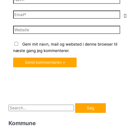
Email*
Website
Gem mit navn, mail og websted i denne browser til
næste gang jeg kommenterer.
S
ø
Kommune
g
e