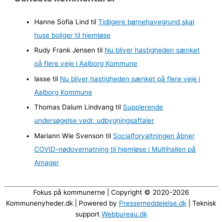
k
i
Hanne Sofia Lind
til
Tidligere børnehavegrund skal
v
huse boliger til hjemløse
e
Rudy Frank Jensen
til
Nu bliver hastigheden sænket
r
på flere veje i Aalborg Kommune
lasse
til
Nu bliver hastigheden sænket på flere veje i
Aalborg Kommune
Thomas Dalum Lindvang
til
Supplerende
undersøgelse vedr. udbygningsaftaler
Mariann Wie Svenson
til
Socialforvaltningen åbner
COVID-nødovernatning til hjemløse i Multihallen på
Amager
Fokus på kommunerne | Copyright © 2020-2026
Kommunenyheder.dk | Powered by
Pressemeddelelse.dk
| Teknisk
support
Webbureau.dk