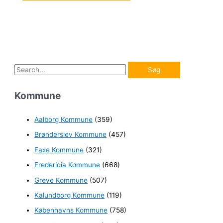
S
ø
Kommune
g
e
Aalborg Kommune
(359)
f
Brønderslev Kommune
(457)
t
e
Faxe Kommune
(321)
r
Fredericia Kommune
(668)
:
Greve Kommune
(507)
Kalundborg Kommune
(119)
Københavns Kommune
(758)