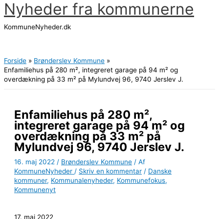
Nyheder fra kommunerne
Gå
til
KommuneNyheder.dk
indholdet
Hovedmenu
Forside
Brønderslev Kommune
Enfamiliehus på 280 m², integreret garage på 94 m² og
overdækning på 33 m² på Mylundvej 96, 9740 Jerslev J.
Enfamiliehus på 280 m²,
integreret garage på 94 m² og
overdækning på 33 m² på
Mylundvej 96, 9740 Jerslev J.
16. maj 2022
/
Brønderslev Kommune
/ Af
KommuneNyheder
/
Skriv en kommentar
/
Danske
kommuner
,
Kommunalenyheder
,
Kommunefokus
,
Kommunenyt
17. maj 2022