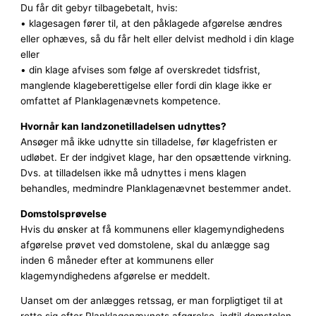
Du får dit gebyr tilbagebetalt, hvis:
• klagesagen fører til, at den påklagede afgørelse ændres
eller ophæves, så du får helt eller delvist medhold i din klage
eller
• din klage afvises som følge af overskredet tidsfrist,
manglende klageberettigelse eller fordi din klage ikke er
omfattet af Planklagenævnets kompetence.
Hvornår kan landzonetilladelsen udnyttes?
Ansøger må ikke udnytte sin tilladelse, før klagefristen er
udløbet. Er der indgivet klage, har den opsættende virkning.
Dvs. at tilladelsen ikke må udnyttes i mens klagen
behandles, medmindre Planklagenævnet bestemmer andet.
Domstolsprøvelse
Hvis du ønsker at få kommunens eller klagemyndighedens
afgørelse prøvet ved domstolene, skal du anlægge sag
inden 6 måneder efter at kommunens eller
klagemyndighedens afgørelse er meddelt.
Uanset om der anlægges retssag, er man forpligtiget til at