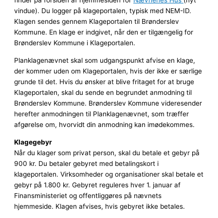
finder på forsiden af hjemmesiden for
Nævnenes Hus
(nyt
vindue). Du logger på klageportalen, typisk med NEM-ID.
Klagen sendes gennem Klageportalen til Brønderslev
Kommune. En klage er indgivet, når den er tilgængelig for
Brønderslev Kommune i Klageportalen.
Planklagenævnet skal som udgangspunkt afvise en klage,
der kommer uden om Klageportalen, hvis der ikke er særlige
grunde til det. Hvis du ønsker at blive fritaget for at bruge
Klageportalen, skal du sende en begrundet anmodning til
Brønderslev Kommune. Brønderslev Kommune videresender
herefter anmodningen til Planklagenævnet, som træffer
afgørelse om, hvorvidt din anmodning kan imødekommes.
Klagegebyr
Når du klager som privat person, skal du betale et gebyr på
900 kr. Du betaler gebyret med betalingskort i
klageportalen. Virksomheder og organisationer skal betale et
gebyr på 1.800 kr. Gebyret reguleres hver 1. januar af
Finansministeriet og offentliggøres på nævnets
hjemmeside. Klagen afvises, hvis gebyret ikke betales.