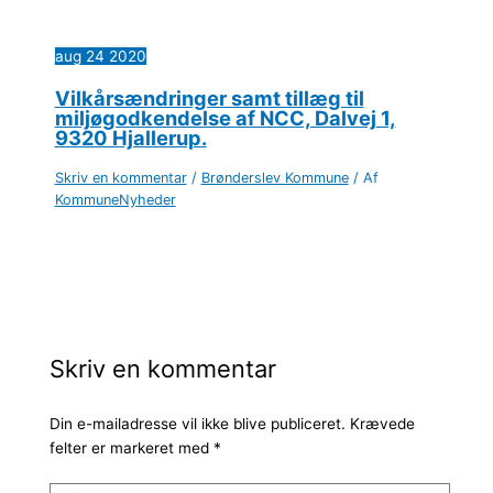
aug
24
2020
Vilkårsændringer samt tillæg til
miljøgodkendelse af NCC, Dalvej 1,
9320 Hjallerup.
Skriv en kommentar
/
Brønderslev Kommune
/ Af
KommuneNyheder
Skriv en kommentar
Din e-mailadresse vil ikke blive publiceret.
Krævede
felter er markeret med
*