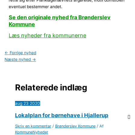
rette sig efter Planklagenævnets afgørelse, indtil domstolen
eventuel bestemmer andet.
Se den originale nyhed fra Brønderslev
Kommune
Læs nyheder fra kommunerne
←
Forrige nyhed
Næste nyhed
→
Relaterede indlæg
aug
23
2020
Lokalplan for børnehave i Hjallerup
Skriv en kommentar
/
Brønderslev Kommune
/ Af
KommuneNyheder