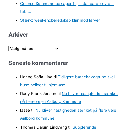
Odense Kommune beklager fejl i standardbrev om
tabt…
Stærkt weekendberedskab klar mod larver
Arkiver
A
r
Seneste kommentarer
k
i
Hanne Sofia Lind
til
Tidligere børnehavegrund skal
v
huse boliger til hjemløse
e
Rudy Frank Jensen
til
Nu bliver hastigheden sænket
r
på flere veje i Aalborg Kommune
lasse
til
Nu bliver hastigheden sænket på flere veje i
Aalborg Kommune
Thomas Dalum Lindvang
til
Supplerende