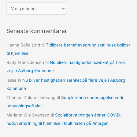
A
r
k
Seneste kommentarer
i
v
Hanne Sofia Lind
til
Tidligere børnehavegrund skal huse boliger
e
til hjemløse
r
Rudy Frank Jensen
til
Nu bliver hastigheden sænket på flere
veje i Aalborg Kommune
lasse
til
Nu bliver hastigheden sænket på flere veje i Aalborg
Kommune
Thomas Dalum Lindvang
til
Supplerende undersøgelse vedr.
udbygningsaftaler
Mariann Wie Svenson
til
Socialforvaltningen åbner COVID-
nødovernatning til hjemløse i Multihallen på Amager