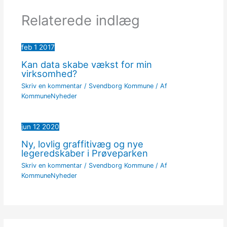
Relaterede indlæg
feb
1
2017
Kan data skabe vækst for min
virksomhed?
Skriv en kommentar
/
Svendborg Kommune
/ Af
KommuneNyheder
jun
12
2020
Ny, lovlig graffitivæg og nye
legeredskaber i Prøveparken
Skriv en kommentar
/
Svendborg Kommune
/ Af
KommuneNyheder