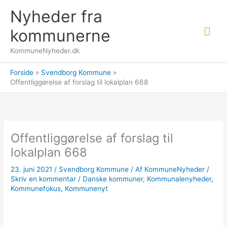
Gå
Nyheder fra
til
Hov
indholdet
kommunerne
KommuneNyheder.dk
Forside
Svendborg Kommune
Offentliggørelse af forslag til lokalplan 668
Offentliggørelse af forslag til
lokalplan 668
23. juni 2021
/
Svendborg Kommune
/ Af
KommuneNyheder
/
Skriv en kommentar
/
Danske kommuner
,
Kommunalenyheder
,
Kommunefokus
,
Kommunenyt