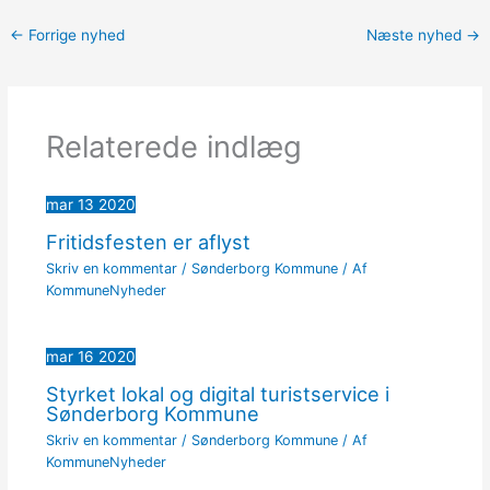
←
Forrige nyhed
Næste nyhed
→
Relaterede indlæg
mar
13
2020
Fritidsfesten er aflyst
Skriv en kommentar
/
Sønderborg Kommune
/ Af
KommuneNyheder
mar
16
2020
Styrket lokal og digital turistservice i
Sønderborg Kommune
Skriv en kommentar
/
Sønderborg Kommune
/ Af
KommuneNyheder