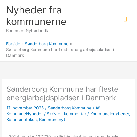
Gå
Nyheder fra
til
Hov
indholdet
kommunerne
KommuneNyheder.dk
Forside
Sønderborg Kommune
Sønderborg Kommune har fleste energiarbejdspladser i
Danmark
Sønderborg Kommune har fleste
energiarbejdspladser i Danmark
17. november 2025
/
Sønderborg Kommune
/ Af
KommuneNyheder
/
Skriv en kommentar
/
Kommunalenyheder
,
Kommunefokus
,
Kommunenyt
I 2024 var der 107.720 fuldtidsbeskæftigede i den danske