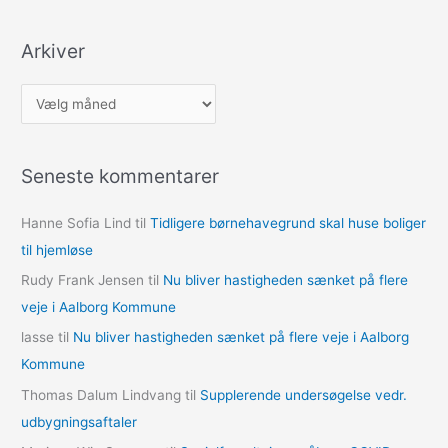
Arkiver
A
r
k
Seneste kommentarer
i
v
Hanne Sofia Lind
til
Tidligere børnehavegrund skal huse boliger
e
til hjemløse
r
Rudy Frank Jensen
til
Nu bliver hastigheden sænket på flere
veje i Aalborg Kommune
lasse
til
Nu bliver hastigheden sænket på flere veje i Aalborg
Kommune
Thomas Dalum Lindvang
til
Supplerende undersøgelse vedr.
udbygningsaftaler