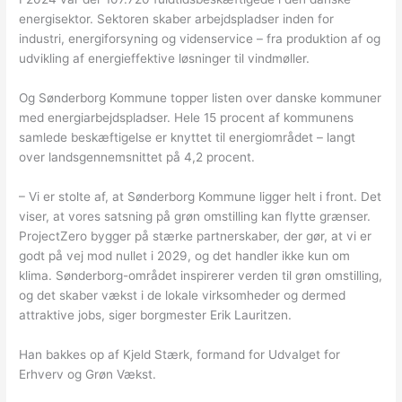
energisektor. Sektoren skaber arbejdspladser inden for
industri, energiforsyning og videnservice – fra produktion af og
udvikling af energieffektive løsninger til vindmøller.
Og Sønderborg Kommune topper listen over danske kommuner
med energiarbejdspladser. Hele 15 procent af kommunens
samlede beskæftigelse er knyttet til energiområdet – langt
over landsgennemsnittet på 4,2 procent.
– Vi er stolte af, at Sønderborg Kommune ligger helt i front. Det
viser, at vores satsning på grøn omstilling kan flytte grænser.
ProjectZero bygger på stærke partnerskaber, der gør, at vi er
godt på vej mod nullet i 2029, og det handler ikke kun om
klima. Sønderborg-området inspirerer verden til grøn omstilling,
og det skaber vækst i de lokale virksomheder og dermed
attraktive jobs, siger borgmester Erik Lauritzen.
Han bakkes op af Kjeld Stærk, formand for Udvalget for
Erhverv og Grøn Vækst.