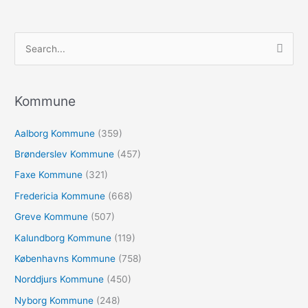
S
ø
g
e
Kommune
f
Aalborg Kommune
(359)
t
e
Brønderslev Kommune
(457)
r
Faxe Kommune
(321)
:
Fredericia Kommune
(668)
Greve Kommune
(507)
Kalundborg Kommune
(119)
Københavns Kommune
(758)
Norddjurs Kommune
(450)
Nyborg Kommune
(248)