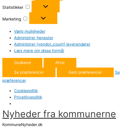
Statistikker
Statistikker
Marketing
Marketing
Vælg muligheder
Administrer tjenester
Administrer {vendor_count} leverandører
Læs mere om disse formål
Godkend
Afvis
Se præferencer
Gem præferencer
Se
præferencer
Cookiepolitik
Privatlivspolitik
Nyheder fra kommunerne
Gå
til
KommuneNyheder.dk
indholdet