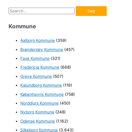
S
ø
Kommune
g
e
Aalborg Kommune
(359)
f
Brønderslev Kommune
(457)
t
e
Faxe Kommune
(321)
r
Fredericia Kommune
(668)
:
Greve Kommune
(507)
Kalundborg Kommune
(119)
Københavns Kommune
(758)
Norddjurs Kommune
(450)
Nyborg Kommune
(248)
Odense Kommune
(1.162)
Silkeborg Kommune
(3.643)