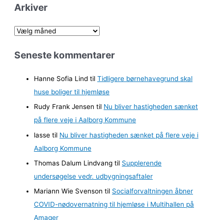
Arkiver
A
r
Seneste kommentarer
k
i
Hanne Sofia Lind
til
Tidligere børnehavegrund skal
v
huse boliger til hjemløse
e
Rudy Frank Jensen
til
Nu bliver hastigheden sænket
r
på flere veje i Aalborg Kommune
lasse
til
Nu bliver hastigheden sænket på flere veje i
Aalborg Kommune
Thomas Dalum Lindvang
til
Supplerende
undersøgelse vedr. udbygningsaftaler
Mariann Wie Svenson
til
Socialforvaltningen åbner
COVID-nødovernatning til hjemløse i Multihallen på
Amager