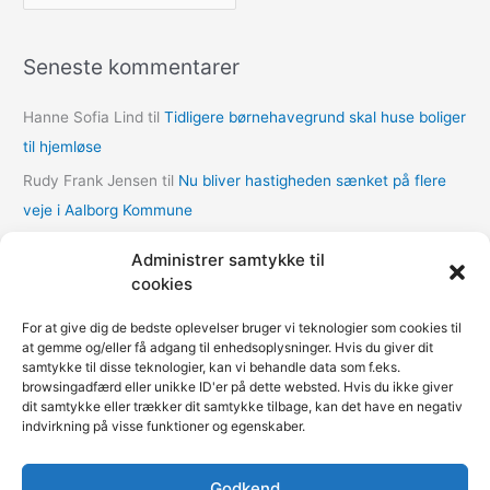
r
k
Seneste kommentarer
i
v
Hanne Sofia Lind
til
Tidligere børnehavegrund skal huse boliger
e
til hjemløse
r
Rudy Frank Jensen
til
Nu bliver hastigheden sænket på flere
veje i Aalborg Kommune
lasse
til
Nu bliver hastigheden sænket på flere veje i Aalborg
Administrer samtykke til
Kommune
cookies
Thomas Dalum Lindvang
til
Supplerende undersøgelse vedr.
For at give dig de bedste oplevelser bruger vi teknologier som cookies til
udbygningsaftaler
at gemme og/eller få adgang til enhedsoplysninger. Hvis du giver dit
samtykke til disse teknologier, kan vi behandle data som f.eks.
Mariann Wie Svenson
til
Socialforvaltningen åbner COVID-
browsingadfærd eller unikke ID'er på dette websted. Hvis du ikke giver
nødovernatning til hjemløse i Multihallen på Amager
dit samtykke eller trækker dit samtykke tilbage, kan det have en negativ
indvirkning på visse funktioner og egenskaber.
Godkend