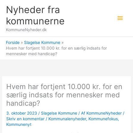
Gå
Nyheder fra
til
Hov
indholdet
kommunerne
KommuneNyheder.dk
Forside
Slagelse Kommune
Hvem har fortjent 10.000 kr. for en særlig indsats for
mennesker med handicap?
Hvem har fortjent 10.000 kr. for en
særlig indsats for mennesker med
handicap?
3. oktober 2023
/
Slagelse Kommune
/ Af
KommuneNyheder
/
Skriv en kommentar
/
Kommunalenyheder
,
Kommunefokus
,
Kommunenyt