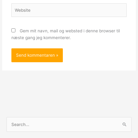
Website
Gem mit navn, mail og websted i denne browser til
næste gang jeg kommenterer.
S
ø
g